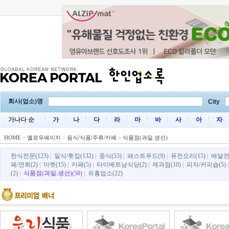
회사(업소)명
City
가나다 순
가
나
다
라
마
바
사
아
자
HOME
>
옐로우페이지
>
음식/식품/주류/카페
>
식품점(과일.생선)
한식전문(123)
|
일식/횟집(132)
|
중식(53)
|
패스트푸드(9)
|
퓨전요리(15)
|
배달전
페/연회(2)
|
마켓(15)
|
카페(5)
|
타이베트남식당(2)
|
제과점(10)
|
피자/커피숍(5)
(2)
|
식품점(과일.생선)(50)
|
유흥업소(22)