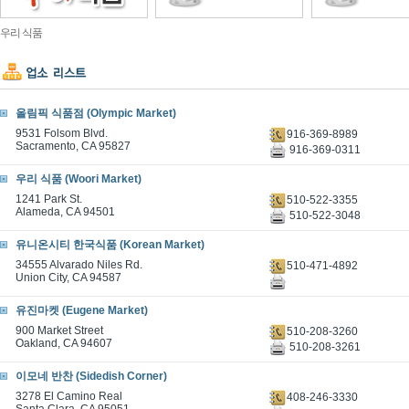
우리 식품
올림픽 식품점 (Olympic Market)
9531 Folsom Blvd.
916-369-8989
Sacramento, CA 95827
916-369-0311
우리 식품 (Woori Market)
1241 Park St.
510-522-3355
Alameda, CA 94501
510-522-3048
유니온시티 한국식품 (Korean Market)
34555 Alvarado Niles Rd.
510-471-4892
Union City, CA 94587
유진마켓 (Eugene Market)
900 Market Street
510-208-3260
Oakland, CA 94607
510-208-3261
이모네 반찬 (Sidedish Corner)
3278 El Camino Real
408-246-3330