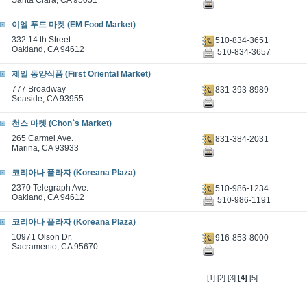
Santa Clara, CA 95051
이엠 푸드 마켓 (EM Food Market)
332 14 th Street
510-834-3651
Oakland, CA 94612
510-834-3657
제일 동양식품 (First Oriental Market)
777 Broadway
831-393-8989
Seaside, CA 93955
천스 마켓 (Chon`s Market)
265 Carmel Ave.
831-384-2031
Marina, CA 93933
코리아나 플라자 (Koreana Plaza)
2370 Telegraph Ave.
510-986-1234
Oakland, CA 94612
510-986-1191
코리아나 플라자 (Koreana Plaza)
10971 Olson Dr.
916-853-8000
Sacramento, CA 95670
[1]
[2]
[3]
[4]
[5]