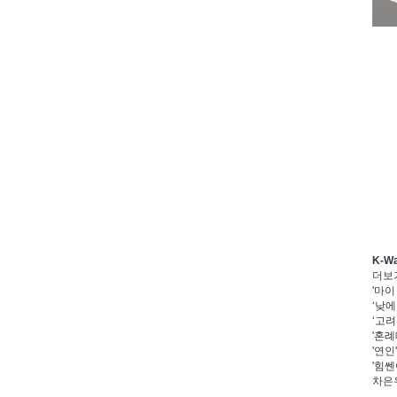
K-W
더보
'마이
‘낮에
‘고려
'혼례
'연인
'힘쎈
차은우