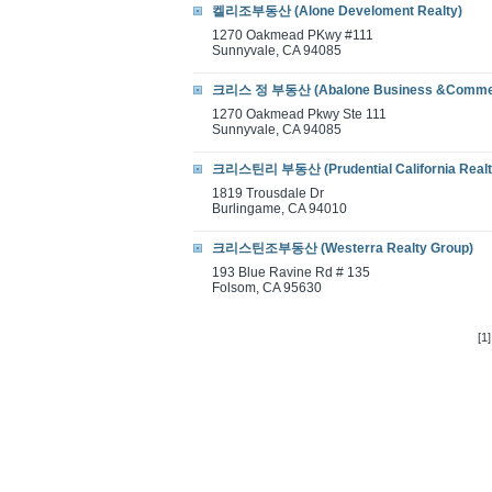
켈리조부동산 (Alone Develoment Realty)
1270 Oakmead PKwy #111
Sunnyvale, CA 94085
크리스 정 부동산 (Abalone Business &Commer
1270 Oakmead Pkwy Ste 111
Sunnyvale, CA 94085
크리스틴리 부동산 (Prudential California Realt
1819 Trousdale Dr
Burlingame, CA 94010
크리스틴조부동산 (Westerra Realty Group)
193 Blue Ravine Rd # 135
Folsom, CA 95630
[1]