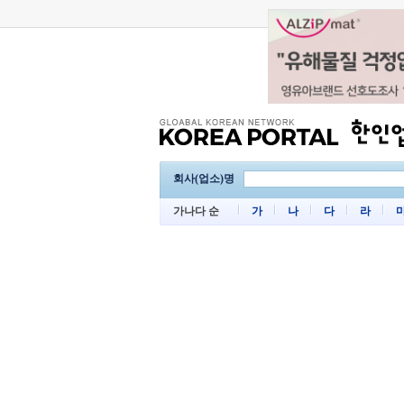
회사(업소)명
가나다 순
가
나
다
라