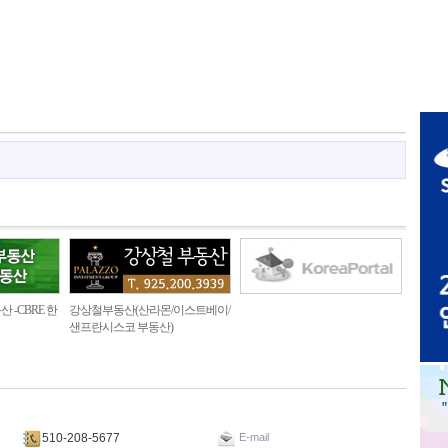
산 -CBRE 한
강상철부동산(산라몬/이스트베이/
샌프란시스코 부동산)
510-208-5677
E-mail