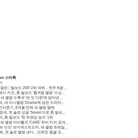
ve 스타톡
기
'골든', '빌보드 200' 2위 데뷔…첫주 K팝 ...
이 키즈, 美 빌보드 '톱 K팝 앨범' 수상...
 새 앨범 수록곡 '번 잇 다운'에 담아낸 ...
, 새 미니앨범 'Drama'에 담은 드라마...
사춘기, 8개월 만에 새 앨범 발매
 정국, 첫 솔로 싱글 'Seven'으로 美 빌보...
, 美 빌보드 '핫 트렌딩 송즈' 1위
Y, 새 앨범 타이틀곡 'CAKE' 뮤비 티저 공개...
브 신인' 보이넥스트도어, 새 앨범 트레일...
 뷔, 첫 솔로 앨범 낸다…민희진 총괄 프...