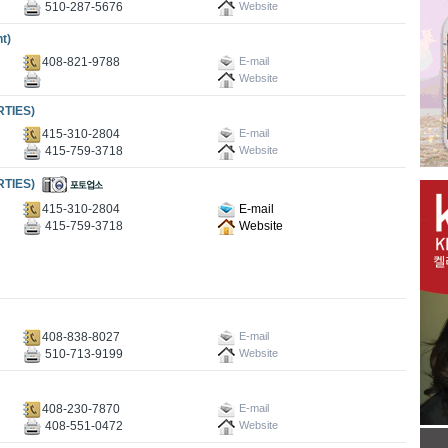
510-287-5676
Website
t)
408-821-9788
E-mail
Website
TIES)
415-310-2804
E-mail
415-759-3718
Website
TIES)
415-310-2804
E-mail
415-759-3718
Website
408-838-8027
E-mail
510-713-9199
Website
408-230-7870
E-mail
408-551-0472
Website