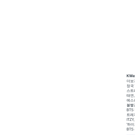
KWa
더보
정국 
스트레
태연,
에스파
볼빨간
BTS
트레저
ITZ
'하이
BTS