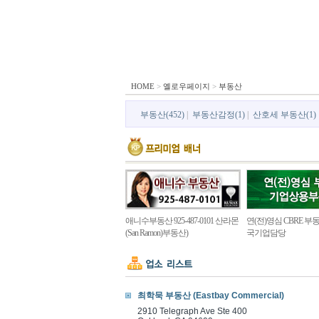
HOME
>
옐로우페이지
>
부동산
부동산(452)
|
부동산감정(1)
|
산호세 부동산(1)
애니수부동산 925-487-0101 산라몬
연(전)영심 CBRE 부동
(San Ramon)부동산)
국기업담당
최학묵 부동산 (Eastbay Commercial)
2910 Telegraph Ave Ste 400