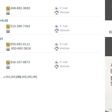
408-892-3830
E-mail
Website
ical)
510-390-7264
E-mail
Website
y)
650-692-0111
E-mail
650-692-5818
Website
916-337-9873
E-mail
Website
...
[41]
[42]
[43]
[44]
[45]
[46]