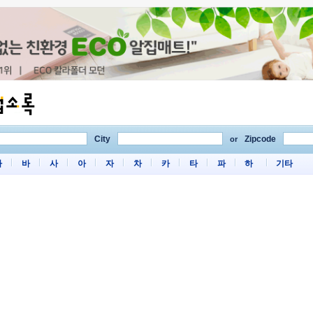
City
Zipcode
or
마
바
사
아
자
차
카
타
파
하
기타