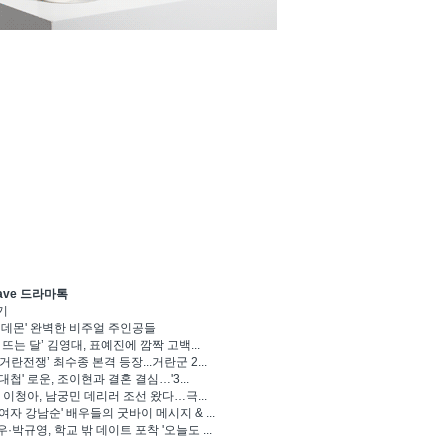
ave 드라마톡
기
 데몬' 완벽한 비주얼 주인공들
 뜨는 달’ 김영대, 표예진에 깜짝 고백...
거란전쟁’ 최수종 본격 등장...거란군 2...
대첩' 로운, 조이현과 결혼 결심…'3...
' 이청아, 남궁민 데리러 조선 왔다…극...
여자 강남순' 배우들의 굿바이 메시지 & ...
·박규영, 학교 밖 데이트 포착 '오늘도 ...