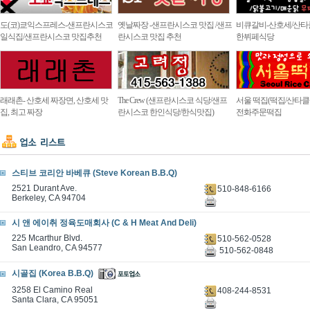
도(코)쿄익스프레스-샌프란시스코
옛날짜장 -샌프란시스코 맛집 /샌프
비큐갈비-산호세/산타
일식집/샌프란시스코 맛집추천
란시스코 맛집 추천
한뷔페식당
래래촌- 산호세 짜장면, 산호세 맛
The Crew (샌프란시스코 식당/샌프
서울 떡집(떡집/산타클라
집, 최고 짜장
란시스코 한인식당/한식맛집)
전화주문떡집
스티브 코리안 바베큐 (Steve Korean B.B.Q)
2521 Durant Ave.
510-848-6166
Berkeley, CA 94704
시 앤 에이취 정육도매회사 (C & H Meat And Deli)
225 Mcarthur Blvd.
510-562-0528
San Leandro, CA 94577
510-562-0848
시골집 (Korea B.B.Q)
3258 El Camino Real
408-244-8531
Santa Clara, CA 95051