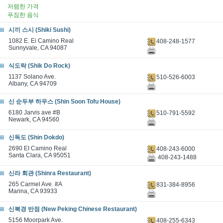
저렴한 가격
푸짐한 음식
시끼 스시 (Shiki Sushi)
1082 E. Ei Camino Real
408-248-1577
Sunnyvale, CA 94087
식도락 (Shik Do Rock)
1137 Solano Ave.
510-526-6003
Albany, CA 94709
신 순두부 하우스 (Shin Soon Tofu House)
6180 Jarvis ave #B
510-791-5592
Newark, CA 94560
신독도 (Shin Dokdo)
2690 EI Camino Real
408-243-6000
Santa Clara, CA 95051
408-243-1488
신라 회관 (Shinra Restaurant)
265 Carmel Ave. #A
831-384-8956
Marina, CA 93933
신북경 반점 (New Peking Chinese Restaurant)
5156 Moorpark Ave.
408-255-6343