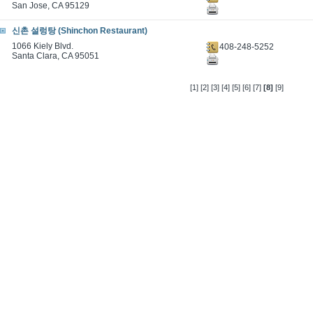
San Jose, CA 95129
신촌 설렁탕 (Shinchon Restaurant)
1066 Kiely Blvd.
408-248-5252
Santa Clara, CA 95051
[1]
[2]
[3]
[4]
[5]
[6]
[7]
[8]
[9]