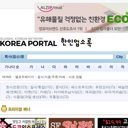
회사(업소)명
City
가나다 순
가
나
다
라
마
바
사
아
자
HOME
>
옐로우페이지
>
음식/식품/주류/카페
>
사로 정렬
한식전문(123)
|
일식/횟집(132)
|
중식(53)
|
패스트푸드(9)
|
퓨전요리(15)
|
배달전
페/연회(2)
|
마켓(15)
|
카페(5)
|
타이베트남식당(2)
|
제과점(10)
|
피자/커피숍(5)
(2)
|
식품점(과일.생선)(50)
|
유흥업소(22)