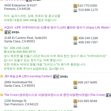
4450 Enterprise St #107
510-770-0350
Fremont, CA 94538
510-668-1175
자수, 실크스크린, 상패, 트로피 및 광고상품
자세한 내용은 web site을 참조 바랍니다
AQUA -LIFE 아쿠아라이프-산호세 정수기,산타 클라라 정수기 (Aqua Life Water Sys
3148 El Camino Real, Suite203
408-249-1188
Santa Clara, CA 95051
408-249-7357
Tel : 408-249-1188
휴대전화:408-800-9570
보다 깨끗한 물 만들기 22년 역사의 미주 최대 한인 정수기 회사 "아쿠아라이프"
입니다. 믿을수 있는 정수기는 저희 뿐입니다.
또한 저희는 비데의 명품 대림 "도비도스"의 북가주 총판입니다.
언제든지 전화 주셔서 상담하세요. 감사합니다.
JEI 재능교육 (JEI Learning Center)
2666 Homestead Rd.
408-247-9495
Santa Clara, CA 95051
The Crew (샌프란시스코 식당/샌프란시스코 한인식당/한식맛집) (The Crew)
1330 Noriega St
415-665-8548
San Francisco, CA 94122