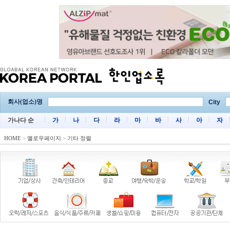
회사(업소)명
City
가나다 순
가
나
다
라
마
바
사
아
자
HOME
>
옐로우페이지
>
기타 정렬