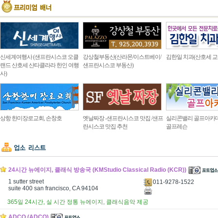
신세계여행사 (샌프란시스코 오클
강상철부동산(산라몬/이스트베이/
김한일 치과(산호세 교
랜드 산호세 산타클라라 한인 여행
샌프란시스코 부동산)
사)
상항 한미장로교회, 손창호
옛날짜장 -샌프란시스코 맛집 /샌프
실리콘밸리 골프아카
란시스코 맛집 추천
골프레슨
24시간 뉴에이지, 클래식 방송국 (KMStudio Classical Radio (KCR))
1 sutter street
011-9278-1522
suite 400 san francisco, CA 94104
365일 24시간, 실 시간 정통 뉴에이지, 클래식음악 제공
ADCO (ADCO)