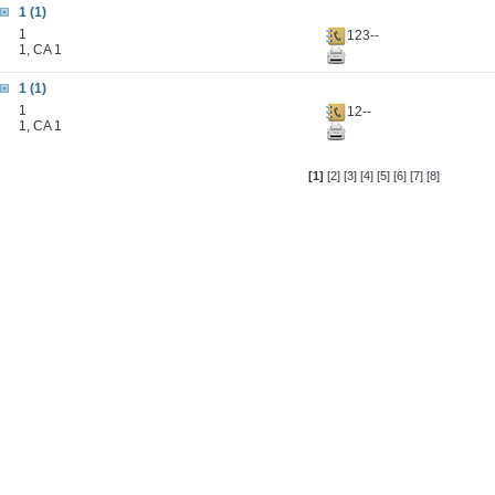
1 (1)
1
123--
1, CA 1
1 (1)
1
12--
1, CA 1
[1]
[2]
[3]
[4]
[5]
[6]
[7]
[8]