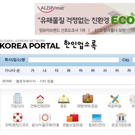
회사(업소)명
City
가나다 순
가
나
다
라
마
바
사
아
자
HOME
>
옐로우페이지
>
기타 정렬