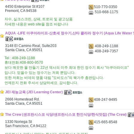
4450 Enterprise St #107
510-770-0350
Fremont, CA 94538
510-668-1175
자수, 실크스크린, 상패, 트로피 및 광고상품
자세한 내용은 web site을 참조 바랍니다
AQUA -LIFE 아쿠아라이프-산호세 정수기,산타 클라라 정수기 (Aqua Life Water Sys
3148 El Camino Real, Suite203
408-249-1188
Santa Clara, CA 95051
408-249-7357
Tel : 408-249-1188
휴대전화:408-800-9570
보다 깨끗한 물 만들기 22년 역사의 미주 최대 한인 정수기 회사 "아쿠아라이프"
입니다. 믿을수 있는 정수기는 저희 뿐입니다.
또한 저희는 비데의 명품 대림 "도비도스"의 북가주 총판입니다.
언제든지 전화 주셔서 상담하세요. 감사합니다.
JEI 재능교육 (JEI Learning Center)
2666 Homestead Rd.
408-247-9495
Santa Clara, CA 95051
The Crew (샌프란시스코 식당/샌프란시스코 한인식당/한식맛집) (The Crew)
1330 Noriega St
415-665-8548
San Francisco, CA 94122