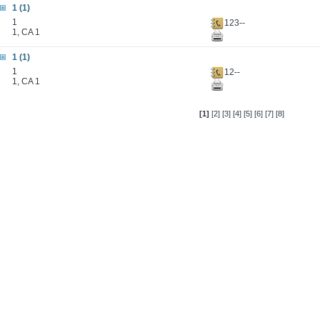
1 (1)
1
123--
1, CA 1
1 (1)
1
12--
1, CA 1
[1]
[2]
[3]
[4]
[5]
[6]
[7]
[8]