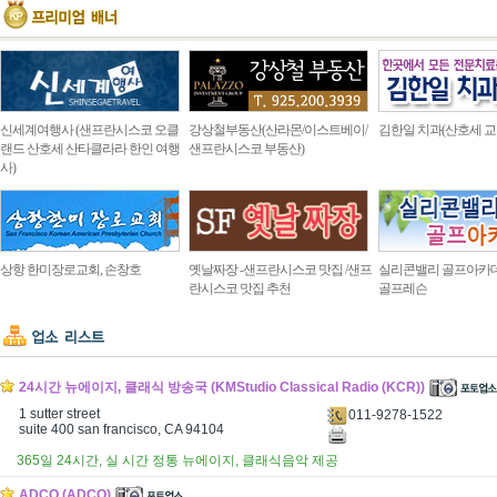
신세계여행사 (샌프란시스코 오클
강상철부동산(산라몬/이스트베이/
김한일 치과(산호세 교
랜드 산호세 산타클라라 한인 여행
샌프란시스코 부동산)
사)
상항 한미장로교회, 손창호
옛날짜장 -샌프란시스코 맛집 /샌프
실리콘밸리 골프아카
란시스코 맛집 추천
골프레슨
24시간 뉴에이지, 클래식 방송국 (KMStudio Classical Radio (KCR))
1 sutter street
011-9278-1522
suite 400 san francisco, CA 94104
365일 24시간, 실 시간 정통 뉴에이지, 클래식음악 제공
ADCO (ADCO)