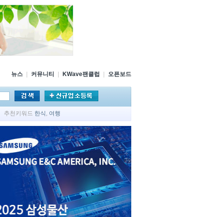
뉴스
|
커뮤니티
|
KWave팬클럽
|
오픈보드
추천키워드
한식
,
여행