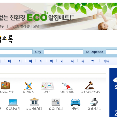
City
Zipcode
or
마
바
사
아
자
차
카
타
파
하
기타