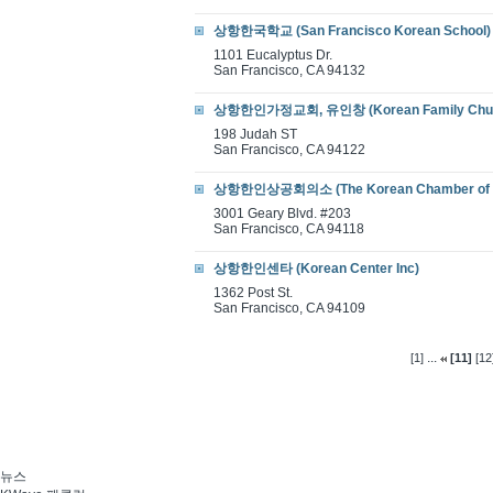
상항한국학교 (San Francisco Korean School)
1101 Eucalyptus Dr.
San Francisco, CA 94132
상항한인가정교회, 유인창 (Korean Family Church
198 Judah ST
San Francisco, CA 94122
상항한인상공회의소 (The Korean Chamber of C
3001 Geary Blvd. #203
San Francisco, CA 94118
상항한인센타 (Korean Center Inc)
1362 Post St.
San Francisco, CA 94109
...
[1]
[11]
[12
뉴스