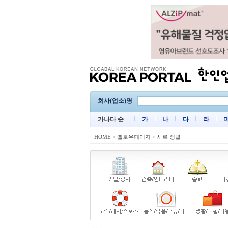
회사(업소)명
가나다 순
가
나
다
라
HOME
>
옐로우페이지
>
사로 정렬