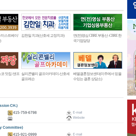
/이스트베이/
김한일 치과(산호세 교정치과)
연(전)영심 CBRE 부동산 -CBRE 한
)
국기업담당
코 맛집 /샌프
실리콘밸리 골프아카데미-산호세
베델결혼정보센타(미주에서 믿을
골프레슨
수있는 결혼 상담소)
ion CH.)
415-759-6798
E-mail
Website
 Committee)
415-921-0999
E-mail