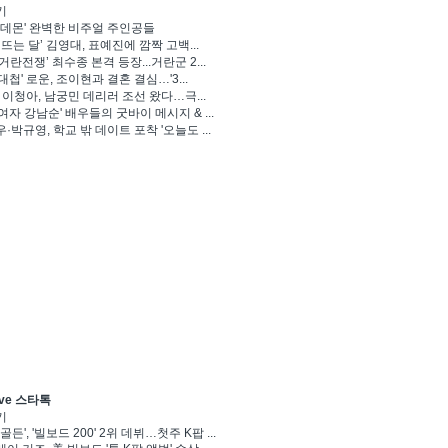
기
 데몬' 완벽한 비주얼 주인공들
 뜨는 달’ 김영대, 표예진에 깜짝 고백...
거란전쟁’ 최수종 본격 등장...거란군 2...
대첩' 로운, 조이현과 결혼 결심…'3...
' 이청아, 남궁민 데리러 조선 왔다…극...
여자 강남순' 배우들의 굿바이 메시지 & ...
·박규영, 학교 밖 데이트 포착 '오늘도 ...
ve 스타톡
기
골든', '빌보드 200' 2위 데뷔…첫주 K팝 ...