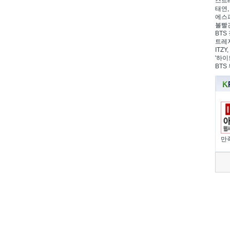
스트레
태연,
에스파
볼빨간
BTS 
트레저
ITZ
'하이
BTS
만