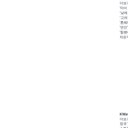
더보
'마이
‘낮에
‘고려
'혼례
'연인
'힘쎈
차은우
KWa
더보
정국 '