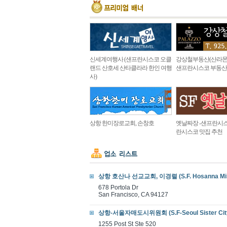
신세계여행사 (샌프란시스코 오클
강상철부동산(산라몬
랜드 산호세 산타클라라 한인 여행
샌프란시스코 부동산
사)
상항 한미장로교회, 손창호
옛날짜장 -샌프란시스
란시스코 맛집 추천
상항 호산나 선교교회, 이경렬 (S.F. Hosanna Miss
678 Portola Dr
San Francisco, CA 94127
상항-서울자매도시위원회 (S.F-Seoul Sister City
1255 Post St Ste 520