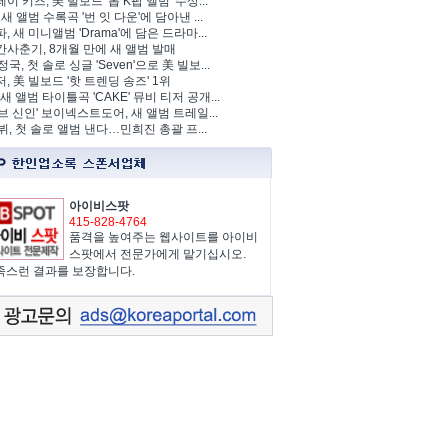
이 키즈, 美 빌보드 '톱 K팝 앨범' 수상...
 새 앨범 수록곡 '번 잇 다운'에 담아낸 ...
, 새 미니앨범 'Drama'에 담은 드라마...
사춘기, 8개월 만에 새 앨범 발매
정국, 첫 솔로 싱글 'Seven'으로 美 빌보...
, 美 빌보드 '핫 트렌딩 송즈' 1위
Y, 새 앨범 타이틀곡 'CAKE' 뮤비 티저 공개...
브 신인' 보이넥스트도어, 새 앨범 트레일...
 뷔, 첫 솔로 앨범 낸다…민희진 총괄 프...
아이비스팟
415-828-4764
품격을 높여주는 웹사이트를 아이비
스팟에서 전문가에게 맡기십시오.
족스런 결과를 보장합니다.