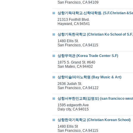
San Francisco, CA 94109
상항기독대학교.신학대학원. (S.F.Christian &Sa
21313 Foothill Blvd.
Hayward, CA 94541
상항기독한국학교 (Christian Ko School of S.F.
1480 Ellis St.
San Francisco, CA 94115
상항무역관 (Korea Trade Center S.F)
1875 S. Grand St. #640
San Mateo, CA 94402
상항미술/피아노학원 (Bay Music & Art)
2636 Judah St.
San Francisco, CA 94122
상항서부한인교회(김명모) (san francisco wester
1595 edgworth Ave
Daly city, CA 94015
상항한국기독학교 (Christian Korean School)
1480 Ellis St
San Francisco, CA 94115