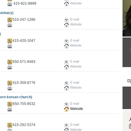
415-921-8899
Website
minary)
510-247-1286
E-mail
Website
)
415-420-1047
E-mail
Website
650-571-8483
E-mail
Website
415-359-8776
E-mail
Website
n korean church)
650-755-8532
E-mail
Website
415-292-5374
E-mail
Website