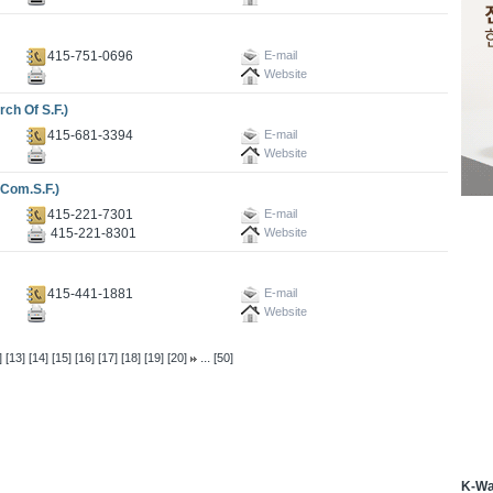
415-751-0696
E-mail
Website
 Of S.F.)
415-681-3394
E-mail
Website
om.S.F.)
415-221-7301
E-mail
415-221-8301
Website
415-441-1881
E-mail
Website
...
]
[13]
[14]
[15]
[16]
[17]
[18]
[19]
[20]
[50]
K-W