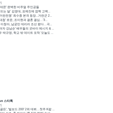
기
 데몬' 완벽한 비주얼 주인공들
 뜨는 달’ 김영대, 표예진에 깜짝 고백...
거란전쟁’ 최수종 본격 등장...거란군 2...
대첩' 로운, 조이현과 결혼 결심…'3...
' 이청아, 남궁민 데리러 조선 왔다…극...
여자 강남순' 배우들의 굿바이 메시지 & ...
·박규영, 학교 밖 데이트 포착 '오늘도 ...
ve 스타톡
기
골든', '빌보드 200' 2위 데뷔…첫주 K팝 ...