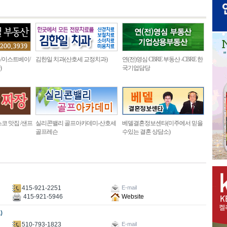
/이스트베이/
김한일 치과(산호세 교정치과)
연(전)영심 CBRE 부동산 -CBRE 한
)
국기업담당
코 맛집 /샌프
실리콘밸리 골프아카데미-산호세
베델결혼정보센타(미주에서 믿을
골프레슨
수있는 결혼 상담소)
415-921-2251
E-mail
415-921-5946
Website
)
510-793-1823
E-mail