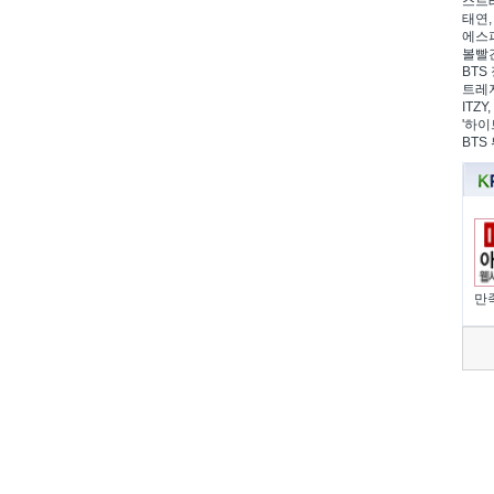
스트레
태연,
에스파
볼빨간
BTS 
트레저
ITZ
'하이
BTS
만