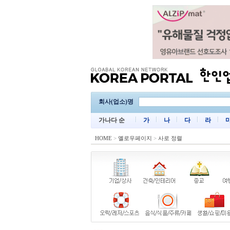
회사(업소)명
가나다 순
가
나
다
라
HOME
>
옐로우페이지
>
사로 정렬