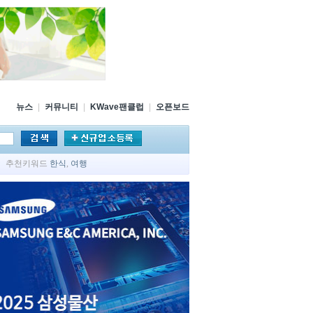
뉴스
|
커뮤니티
|
KWave팬클럽
|
오픈보드
추천키워드
한식
,
여행