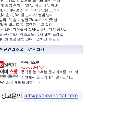
이 키즈, 美 빌보드 '톱 K팝 앨범' 수상...
 새 앨범 수록곡 '번 잇 다운'에 담아낸 ...
, 새 미니앨범 'Drama'에 담은 드라마...
사춘기, 8개월 만에 새 앨범 발매
정국, 첫 솔로 싱글 'Seven'으로 美 빌보...
, 美 빌보드 '핫 트렌딩 송즈' 1위
Y, 새 앨범 타이틀곡 'CAKE' 뮤비 티저 공개...
브 신인' 보이넥스트도어, 새 앨범 트레일...
 뷔, 첫 솔로 앨범 낸다…민희진 총괄 프...
아이비스팟
415-828-4764
품격을 높여주는 웹사이트를 아이비
스팟에서 전문가에게 맡기십시오.
족스런 결과를 보장합니다.