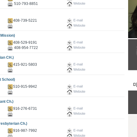
510-793-8851
Website
408-739-5221
E-mail
Website
ission)
408-529-9191
E-mail
408-954-7722
Website
an CH.)
415-921-5803
E-mail
Website
School)
510-915-9942
E-mail
Website
nt Ch.)
916-276-6731
E-mail
Website
yterian Ch.)
916-987-7992
E-mail
Website