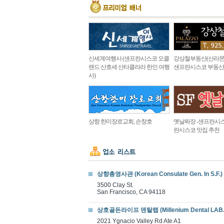
신세계여행사 (샌프란시스코 오클
강상철부동산(산라몬
랜드 산호세 산타클라라 한인 여행
샌프란시스코 부동산
사)
상항 한미장로교회, 손창호
옛날짜장 -샌프란시스
란시스코 맛집 추천
상향총영사관 (Korean Consulate Gen. In S.F.)
3500 Clay St.
San Francisco, CA 94118
상호골든라이프 덴탈랩 (Millenium Dental LAB.
2021 Ygnacio Valley Rd Ate A1