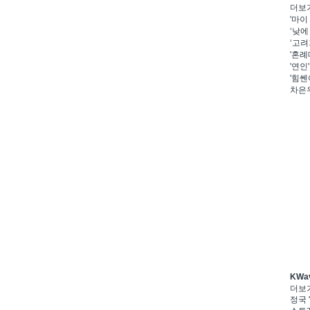
더보
'마이
‘낮에
‘고려
'혼례
'연인
'힘쎈
차은우
KWa
더보
정국 '