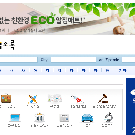
City
Zipcode
or
마
바
사
아
자
차
카
타
파
하
기타