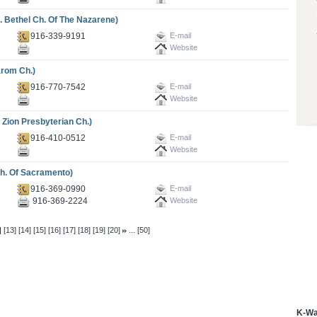
hel Ch. Of The Nazarene)
916-339-9191
E-mail
Website
om Ch.)
916-770-7542
E-mail
Website
 Presbyterian Ch.)
916-410-0512
E-mail
Website
Of Sacramento)
916-369-0990
E-mail
916-369-2224
Website
...
]
[13]
[14]
[15]
[16]
[17]
[18]
[19]
[20]
[50]
K-W