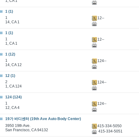
1, CA 1
1 (1)
1
12--
14, CA 1
1 (1)
1
12--
1, CA 1
1 (12)
1
124--
14, CA 12
12 (1)
2
124--
1, CA 124
124 (124)
1
124--
12, CA 4
19가 바디센터 (19th Ave Auto Body Center)
3950 19th Ave.
415-334-5050
San Francisco, CA 94132
415-334-5051