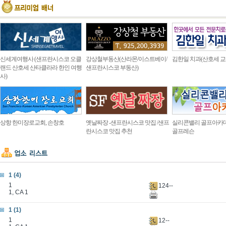
신세계여행사 (샌프란시스코 오클
강상철부동산(산라몬/이스트베이/
김한일 치과(산호세 교
랜드 산호세 산타클라라 한인 여행
샌프란시스코 부동산)
사)
상항 한미장로교회, 손창호
옛날짜장 -샌프란시스코 맛집 /샌프
실리콘밸리 골프아카
란시스코 맛집 추천
골프레슨
1 (4)
1
124--
1, CA 1
1 (1)
1
12--