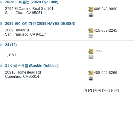
20/20 아이클럽 (20/20 Eye Club)
2794 EI Camino Real Ste 101
408-248-9090
Santa Clara, CA 95051
2089 헤이스디자인 (2089 HAYES DESIGN)
2089 Hayes St.
415-668-2245
San Francisco, CA 94117
24 (12)
1
123--
1, CA 1
31 아이스크림 (Baskin-Robbins)
20916 Homestead Rd
408-996-8266
Cupertino, CA 95014
[1]
[2]
[3]
[4]
[5]
[6]
[7]
[8]