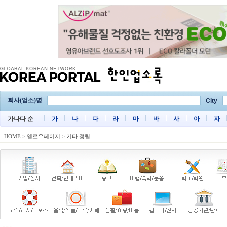
회사(업소)명
City
가나다 순
가
나
다
라
마
바
사
아
자
HOME
>
옐로우페이지
>
기타 정렬