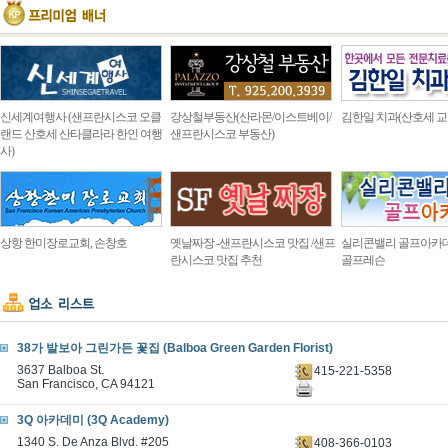
신세계여행사 (샌프란시스코 오클
강상철부동산(산라몬/이스트베이/
김한일 치과(산호세 교
랜드 산호세 산타클라라 한인 여행
샌프란시스코 부동산)
사)
상항 한미장로교회, 손창호
옛날짜장 -샌프란시스코 맛집 /샌프
실리콘밸리 골프아카
란시스코 맛집 추천
골프레슨
38가 발보아 그린가든 꽃집 (Balboa Green Garden Florist)
3637 Balboa St.
415-221-5358
San Francisco, CA 94121
3Q 아카데미 (3Q Academy)
1340 S. De Anza Blvd. #205
408-366-0103