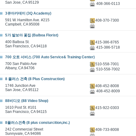
San Jose, CA 95129
408-366-0113
3큐아카데미 (3Q Academy)
591 W. Hamilton Ave. #215
408-370-7300
Campbell, CA 95008
5가 발보아 꽃집 (Balboa Florist)
400 Balboa St.
415-386-8765
San Francisco, CA 94118
415-386-5718
700 오토 서비스 (700 Auto Service& Training Center)
700 San Pablo Ave
510-558-7001
Albany, CA 94706
510-558-7002
8 플러스 건축 (8 Plus Construction)
1746 Junction Ave
408-452-8008
San Jose, CA 95112
408-452-8009
88비디오 (88 Video Shop)
1610 Post St. #101
415-922-0303
San Francisco, CA 94115
8플러스건축 (8 plus consturcition,inc.)
242 Commercial Street
408-733-8008
Sunnyvale, CA 94086