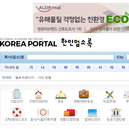
회사(업소)명
City
가나다 순
가
나
다
라
마
바
사
아
자
HOME
>
옐로우페이지
>
기타 정렬