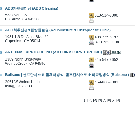
ABS카펫클리닝 (ABS Cleaning)
533 everett St.
510-524-8000
El Cerrito, CA 94530
ACC척추신경&한방침술원 (Acupuncture & Chiropractic Clinic)
1031 1 S.De Anza Blvd. #1
408-725-8197
Cupertion , CA 95014
408-725-0108
ART DINA FURNITURE INC (ART DINA FURNITURE INC)
1389 North Broadway
415-567-3652
Wulnut Creek, CA 94596
Bullsone | 샌프란시스코 휠체어방석, 샌프란시스코 허리교정방석 (Bullsone )
2051 W Walnut Hill Ln
469-866-8002
Irving, TX 75038
[1]
[2]
[3]
[4]
[5]
[6]
[7]
[8]