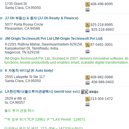
1735 Grant St.
408-496-6095
Santa Clara, CA 95050
JJ Oh 부동산 & 융자 (JJ Oh Realty & Finance)
5077 Porta Rossa Circle
925-218-8995
Pleasanton, CA 94588
925-218-8993
JM-Origin Technosoft Pvt Ltd (JM-Origin Technosoft Pvt Ltd)
II-220/1 Rathna Mahal, Swamiyarmadam-629158,
87-5491-3001
Kanyakumari Dt, TamilNadu, India.
Nagercoil, TN 629158
JM-Origin Technosoft Pvt. Ltd., founded in 2007, delivers innovative software. It
functions, boosts productivity and enables smart, scalable digital transformation.
K 자동차 바디샵 (K Auto body)
2555 Lafayette St Ste 117
408-982-0988
Santa Clara, CA 95050
408-986-0403
LA한인택시(월드투어관광택시) (world tour svc)
2629 w 8th st
213-304-1472
la, CA 90057
월드 투어 관광 택시
**주 정부 허가:TCP-23961- P **LAX Permit : 119071
미국에서 문의 및 예약 : 213 -304 – 1472(일사천리)