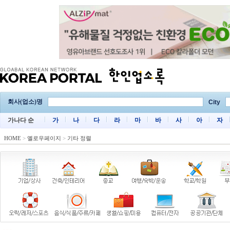
회사(업소)명
City
가나다 순
가
나
다
라
마
바
사
아
자
HOME
>
옐로우페이지
>
기타 정렬