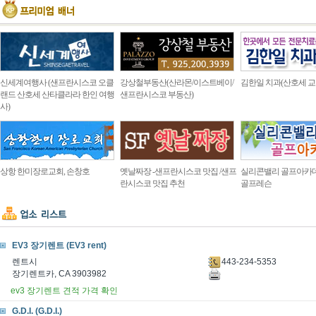
신세계여행사 (샌프란시스코 오클
강상철부동산(산라몬/이스트베이/
김한일 치과(산호세 교
랜드 산호세 산타클라라 한인 여행
샌프란시스코 부동산)
사)
상항 한미장로교회, 손창호
옛날짜장 -샌프란시스코 맛집 /샌프
실리콘밸리 골프아카
란시스코 맛집 추천
골프레슨
EV3 장기렌트 (EV3 rent)
443-234-5353
렌트시
장기렌트카, CA 3903982
ev3 장기렌트 견적 가격 확인
G.D.I. (G.D.I.)