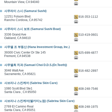
Mountain View, CA 94040
사무라이 스시 (Samurai Sushi)
12251 Folsom Blvd.
916-353-1112
Rancho Cordova, CA 95742
사무라이 스시 보트 (Samurai Sushi Boat)
3336 Grand Ave
510-419-0601
Oakland, CA 94610
사무엘 조 부동산 (Hana Investment Group, Inc.)
39300 Civic Center Dr Ste 145
925-699-4877
Fremont, CA 94538
사무엘최 치과 (Samuel Choi D.D.S.(Dr.Teeth))
3046 Watt Ave
916-482-2897
Sacramento, CA 95821
사브리나 스킨케어 (Sabrina Skin Care)
1080 Scott Blvd Ste1
408-248-7546
Santa Clara , CA 95050
사브리나 스킨케어(엘카미노점) (Sabrina Skin Care)
2769 El Camino Real
408-248-1975
Santa Clara, CA 95051