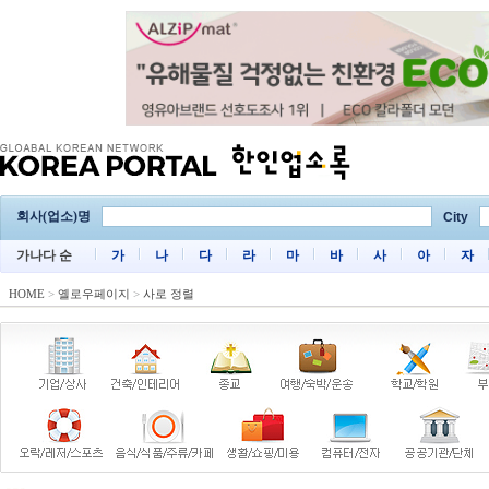
회사(업소)명
City
가나다 순
가
나
다
라
마
바
사
아
자
HOME
>
옐로우페이지
>
사로 정렬