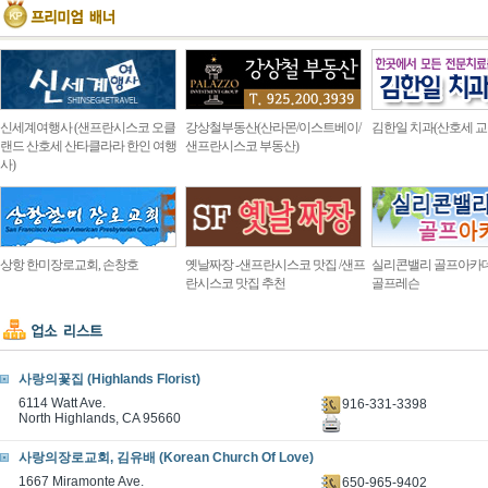
신세계여행사 (샌프란시스코 오클
강상철부동산(산라몬/이스트베이/
김한일 치과(산호세 교
랜드 산호세 산타클라라 한인 여행
샌프란시스코 부동산)
사)
상항 한미장로교회, 손창호
옛날짜장 -샌프란시스코 맛집 /샌프
실리콘밸리 골프아카
란시스코 맛집 추천
골프레슨
사랑의꽃집 (Highlands Florist)
6114 Watt Ave.
916-331-3398
North Highlands, CA 95660
사랑의장로교회, 김유배 (Korean Church Of Love)
1667 Miramonte Ave.
650-965-9402