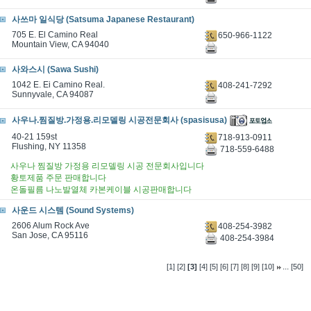
사쓰마 일식당 (Satsuma Japanese Restaurant)
705 E. El Camino Real
650-966-1122
Mountain View, CA 94040
사와스시 (Sawa Sushi)
1042 E. Ei Camino Real.
408-241-7292
Sunnyvale, CA 94087
사우나.찜질방.가정용.리모델링 시공전문회사 (spasisusa)
40-21 159st
718-913-0911
Flushing, NY 11358
718-559-6488
사우나 찜질방 가정용 리모델링 시공 전문회사입니다
황토제품 주문 판매합니다
온돌필름 나노발열체 카본케이블 시공판매합니다
사운드 시스템 (Sound Systems)
2606 Alum Rock Ave
408-254-3982
San Jose, CA 95116
408-254-3984
...
[1]
[2]
[3]
[4]
[5]
[6]
[7]
[8]
[9]
[10]
[50]