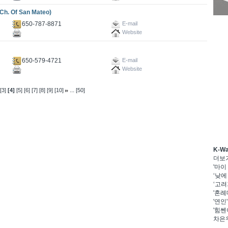
 Of San Mateo)
650-787-8871
E-mail
Website
650-579-4721
E-mail
Website
...
[3]
[4]
[5]
[6]
[7]
[8]
[9]
[10]
[50]
K-W
더보
'마이
‘낮에
‘고려
'혼례
'연인
'힘쎈
차은우