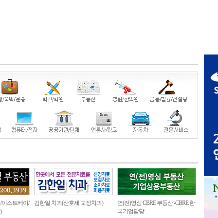
/이스트베이/
김한일 치과(산호세 교정치과)
연(전)영심 CBRE 부동산 -CBRE 한
)
국기업담당