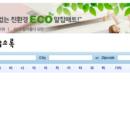
City
Zipcode
or
마
바
사
아
자
차
카
타
파
하
기타