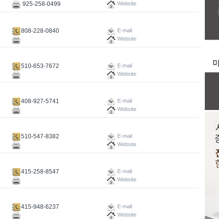
925-258-0499
Website
808-228-0840
E-mail
Website
510-653-7672
E-mail
Website
408-927-5741
E-mail
Website
510-547-8382
E-mail
Website
415-258-8547
E-mail
Website
415-948-6237
E-mail
Website