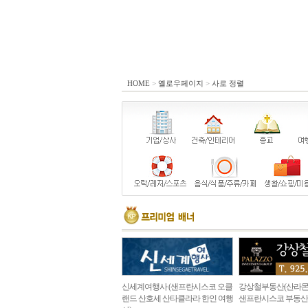
HOME
>
옐로우페이지
>
사로 정렬
신세계여행사 (샌프란시스코 오클
강상철부동산(산라몬
랜드 산호세 산타클라라 한인 여행
샌프란시스코 부동산