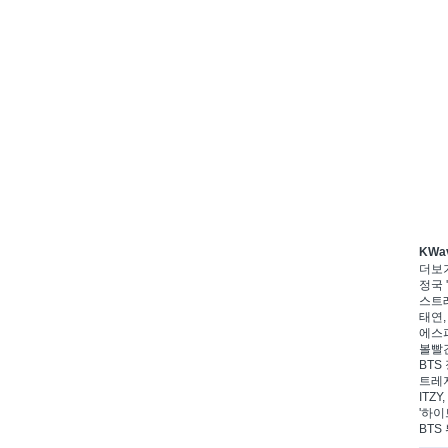
KWa
더보
정국 '
스트레
태연,
에스파
볼빨간
BTS 
트레저
ITZ
'하이
BTS