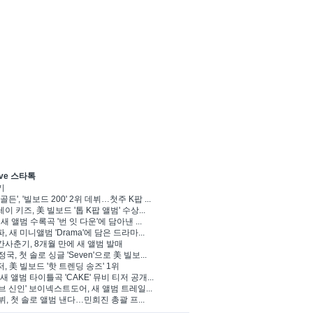
ve 스타톡
기
골든', '빌보드 200' 2위 데뷔…첫주 K팝 ...
이 키즈, 美 빌보드 '톱 K팝 앨범' 수상...
 새 앨범 수록곡 '번 잇 다운'에 담아낸 ...
, 새 미니앨범 'Drama'에 담은 드라마...
사춘기, 8개월 만에 새 앨범 발매
정국, 첫 솔로 싱글 'Seven'으로 美 빌보...
, 美 빌보드 '핫 트렌딩 송즈' 1위
Y, 새 앨범 타이틀곡 'CAKE' 뮤비 티저 공개...
브 신인' 보이넥스트도어, 새 앨범 트레일...
 뷔, 첫 솔로 앨범 낸다…민희진 총괄 프...