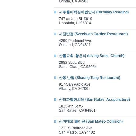
Orinda, CA 94563
사주풀이핵심비법안내 (Birthday Reading)
747 amana St. #619
Honolulu, HI 96814
사천반점 (Szechuan Garden Restaurant)
4290 Piedmont Ave.
Oakland, CA 94611
산돌교회, 황은석 (Living Stone Church)
2982 Scott Blvd
Santa Clara, CA 95054
산동 반점 (Shaung Tung Restaurant)
917 San Pablo Ave
Albany, CA 94706
산라파엘한의원 (San Rafael Acupuncture)
1815 4th St.#6
San Rafael, CA 94901
산마테오 콜리션 (San Mateo Collision)
1211 S Railroad Ave
San Mateo, CA 94402