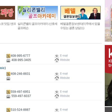
코 맛집 /샌프
실리콘밸리 골프아카데미-산호세
베델결혼정보센타(미주에서 믿을
골프레슨
수있는 결혼 상담소)
408-995-6777
E-mail
408-995-3405
Website
ic)
408-246-8831
E-mail
Website
559-497-6951
E-mail
559-497-6037
Website
510-524-8887
E-mail