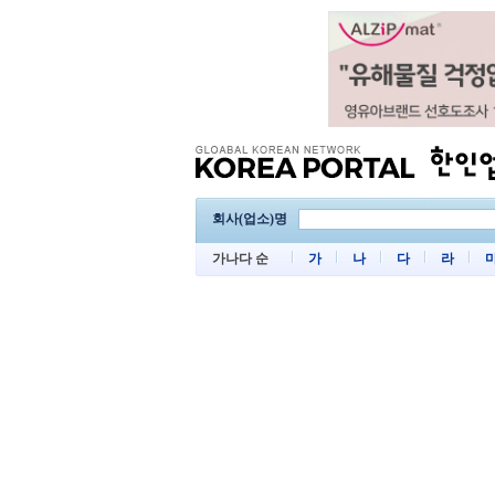
회사(업소)명
가나다 순
가
나
다
라