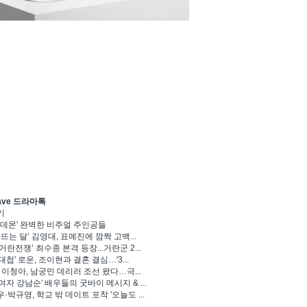
ave 드라마톡
기
 데몬' 완벽한 비주얼 주인공들
 뜨는 달’ 김영대, 표예진에 깜짝 고백...
거란전쟁’ 최수종 본격 등장...거란군 2...
대첩' 로운, 조이현과 결혼 결심…'3...
' 이청아, 남궁민 데리러 조선 왔다…극...
여자 강남순' 배우들의 굿바이 메시지 & ...
·박규영, 학교 밖 데이트 포착 '오늘도 ...