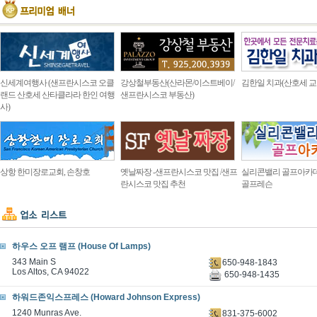
신세계여행사 (샌프란시스코 오클
강상철부동산(산라몬/이스트베이/
김한일 치과(산호세 교
랜드 산호세 산타클라라 한인 여행
샌프란시스코 부동산)
사)
상항 한미장로교회, 손창호
옛날짜장 -샌프란시스코 맛집 /샌프
실리콘밸리 골프아카
란시스코 맛집 추천
골프레슨
하우스 오프 램프 (House Of Lamps)
343 Main S
650-948-1843
Los Altos, CA 94022
650-948-1435
하워드존익스프레스 (Howard Johnson Express)
1240 Munras Ave.
831-375-6002