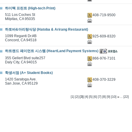
하이텍 프린트 (High-tech Print)
511 Los Coches St
408-719-9500
Milpitas, CA 95035
하토바&아리랑식당 (Hatoba & Arirang Restaurant)
1099 Reganti Dr.#B
925-609-8320
Concord, CA 94518
하트랜드 패이먼트 시스템 (HeartLand Payment Systems)
355 Gellert Blvd suite257
866-976-7101
Daly City, CA 94015
학생서점 (A+ Student Books)
1420 Saratoga Ave.
408-370-3229
San Jose, CA 95129
...
[1]
[2]
[3]
[4]
[5]
[6]
[7]
[8]
[9]
[10]
[22]