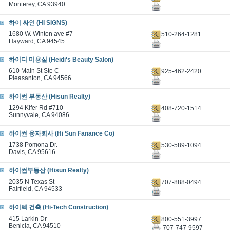
Monterey, CA 93940
하이 싸인 (HI SIGNS)
1680 W. Winton ave #7
510-264-1281
Hayward, CA 94545
하이디 미용실 (Heidi's Beauty Salon)
610 Main St Ste C
925-462-2420
Pleasanton, CA 94566
하이썬 부동산 (Hisun Realty)
1294 Kifer Rd #710
408-720-1514
Sunnyvale, CA 94086
하이썬 융자회사 (Hi Sun Fanance Co)
1738 Pomona Dr.
530-589-1094
Davis, CA 95616
하이썬부동산 (Hisun Realty)
2035 N Texas St
707-888-0494
Fairfield, CA 94533
하이텍 건축 (Hi-Tech Construction)
415 Larkin Dr
800-551-3997
Benicia, CA 94510
707-747-9597