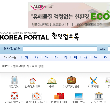
회사(업소)명
City
가나다 순
가
나
다
라
마
바
사
아
자
HOME
>
옐로우페이지
>
하로 정렬