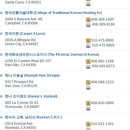
Santa Clara, CA 95051
한국전통의술대학 (College of Traditional Korean Healing Ar)
3499 S.Bascom Ave. #E
408-369-1400
Campbell, CA 95008
408-369-9166
한국카펫 (Carpet 4 Less)
2835-A Whipple Rd.
510-475-8800
Union City, CA 94587
510-475-8805
한국화보샌프란시스코지사 (The Pictorial Journal of Korea)
4250 EI Camino Real #D-337
408-892-1188
Palo Alto, CA 94306
650-565-8273
한나 미용실 (Hannah Hair Design)
5317 Prospect Rd
408-568-2223
San Jose, CA 95129
한나 조이랜드 (Hanna's Joyland)
485 La Conner Dr #1
408-830-0899
SUnnyvale, CA 94087
한누리 교회, 남진선 (Korean C.R.C.)
2914 Encinal Ave
510-521-1301
Alameda, CA 94501