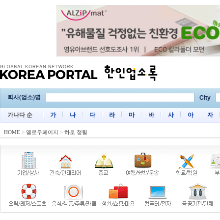
회사(업소)명
City
가나다 순
가
나
다
라
마
바
사
아
자
HOME
>
옐로우페이지
>
하로 정렬