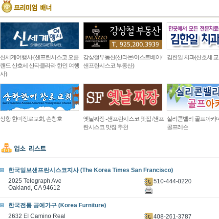
신세계여행사 (샌프란시스코 오클
강상철부동산(산라몬/이스트베이/
김한일 치과(산호세 교
랜드 산호세 산타클라라 한인 여행
샌프란시스코 부동산)
사)
상항 한미장로교회, 손창호
옛날짜장 -샌프란시스코 맛집 /샌프
실리콘밸리 골프아카
란시스코 맛집 추천
골프레슨
한국일보샌프란시스코지사 (The Korea Times San Francisco)
2025 Telegraph Ave
510-444-0220
Oakland, CA 94612
한국전통 공예가구 (Korea Furniture)
2632 El Camino Real
408-261-3787