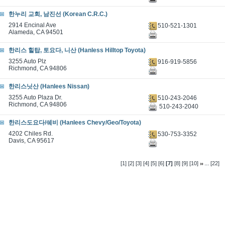
한누리 교회, 남진선 (Korean C.R.C.)
2914 Encinal Ave
510-521-1301
Alameda, CA 94501
한리스 힐탑, 토요다, 니산 (Hanless Hilltop Toyota)
3255 Auto Plz
916-919-5856
Richmond, CA 94806
한리스닛산 (Hanlees Nissan)
3255 Auto Plaza Dr.
510-243-2046
Richmond, CA 94806
510-243-2040
한리스도요다/쉐비 (Hanlees Chevy/Geo/Toyota)
4202 Chiles Rd.
530-753-3352
Davis, CA 95617
...
[1]
[2]
[3]
[4]
[5]
[6]
[7]
[8]
[9]
[10]
[22]