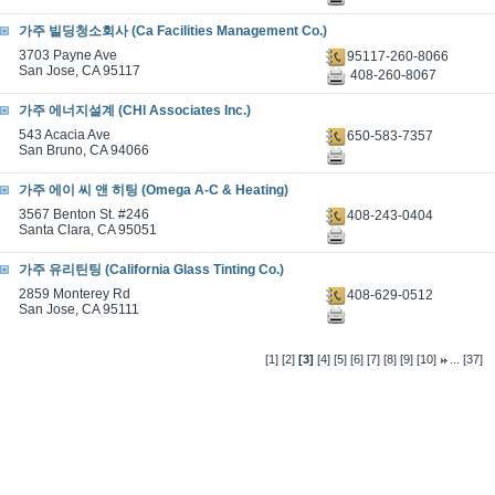
가주 빌딩청소회사 (Ca Facilities Management Co.)
3703 Payne Ave
95117-260-8066
San Jose, CA 95117
408-260-8067
가주 에너지설계 (CHl Associates Inc.)
543 Acacia Ave
650-583-7357
San Bruno, CA 94066
가주 에이 씨 앤 히팅 (Omega A-C & Heating)
3567 Benton St. #246
408-243-0404
Santa Clara, CA 95051
가주 유리틴팅 (California Glass Tinting Co.)
2859 Monterey Rd
408-629-0512
San Jose, CA 95111
...
[1]
[2]
[3]
[4]
[5]
[6]
[7]
[8]
[9]
[10]
[37]