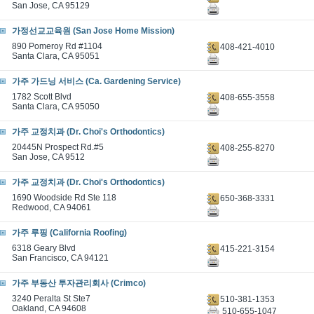
San Jose, CA 95129
가정선교교육원 (San Jose Home Mission)
890 Pomeroy Rd #1104
408-421-4010
Santa Clara, CA 95051
가주 가드닝 서비스 (Ca. Gardening Service)
1782 Scott Blvd
408-655-3558
Santa Clara, CA 95050
가주 교정치과 (Dr. Choi's Orthodontics)
20445N Prospect Rd.#5
408-255-8270
San Jose, CA 9512
가주 교정치과 (Dr. Choi's Orthodontics)
1690 Woodside Rd Ste 118
650-368-3331
Redwood, CA 94061
가주 루핑 (California Roofing)
6318 Geary Blvd
415-221-3154
San Francisco, CA 94121
가주 부동산 투자관리회사 (Crimco)
3240 Peralta St Ste7
510-381-1353
Oakland, CA 94608
510-655-1047