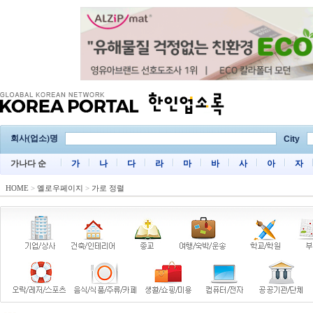
회사(업소)명
City
가나다 순
가
나
다
라
마
바
사
아
자
HOME
>
옐로우페이지
>
가로 정렬