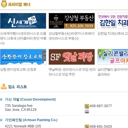
신세계여행사 (샌프란시스코 오클
강상철부동산(산라몬/이스트베이/
김한일 치과(산호세 교
랜드 산호세 산타클라라 한인 여행
샌프란시스코 부동산)
사)
상항 한미장로교회, 손창호
옛날짜장 -샌프란시스코 맛집 /샌프
실리콘밸리 골프아카
란시스코 맛집 추천
골프레슨
가산 개발 (Casan Development)
735 Saratoga Ave
408-687-3077
San Jose, CA 95129
가인페인팅 (Artisan Painting Co.)
4221 Norwalk #BB-105
408-691-5420