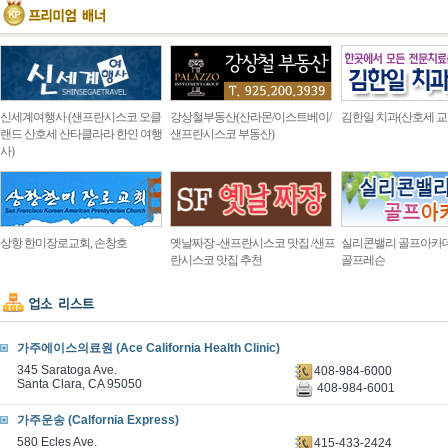
신세계여행사 (샌프란시스코 오클
강상철부동산(산라몬/이스트베이/
김한일 치과(산호세 교
랜드 산호세 산타클라라 한인 여행
샌프란시스코 부동산)
사)
상항 한미장로교회, 손창호
옛날짜장 -샌프란시스코 맛집 /샌프
실리콘밸리 골프아카
란시스코 맛집 추천
골프레슨
가주에이스의료원 (Ace California Health Clinic)
345 Saratoga Ave.
408-984-6000
Santa Clara, CA 95050
408-984-6001
가주운송 (Calfornia Express)
580 Ecles Ave.
415-433-2424