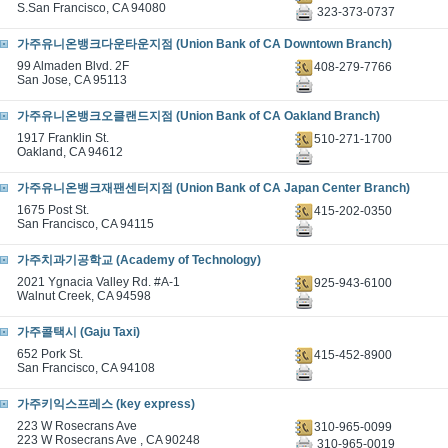
S.San Francisco, CA 94080
323-373-0737
가주유니온뱅크다운타운지점 (Union Bank of CA Downtown Branch)
99 Almaden Blvd. 2F
408-279-7766
San Jose, CA 95113
가주유니온뱅크오클랜드지점 (Union Bank of CA Oakland Branch)
1917 Franklin St.
510-271-1700
Oakland, CA 94612
가주유니온뱅크재팬센터지점 (Union Bank of CA Japan Center Branch)
1675 Post St.
415-202-0350
San Francisco, CA 94115
가주치과기공학교 (Academy of Technology)
2021 Ygnacia Valley Rd. #A-1
925-943-6100
Walnut Creek, CA 94598
가주콜택시 (Gaju Taxi)
652 Pork St.
415-452-8900
San Francisco, CA 94108
가주키익스프레스 (key express)
223 W Rosecrans Ave
310-965-0099
223 W Rosecrans Ave , CA 90248
310-965-0019