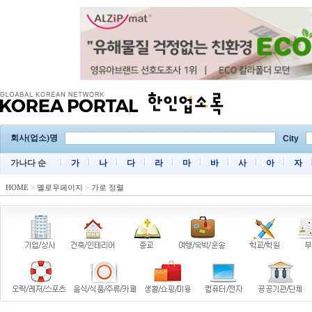
회사(업소)명
City
가나다 순
가
나
다
라
마
바
사
아
자
HOME
>
옐로우페이지
>
가로 정렬