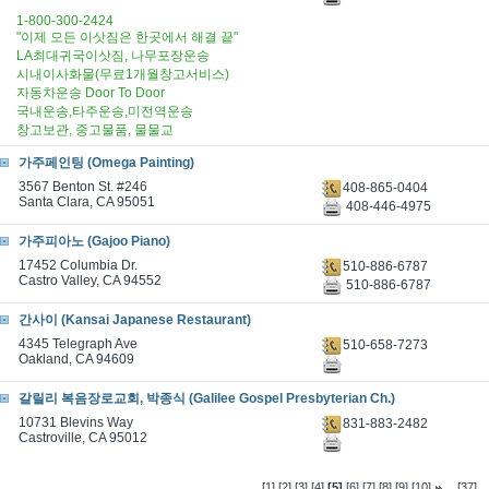
1-800-300-2424
"이제 모든 이삿짐은 한곳에서 해결 끝"
LA최대귀국이삿짐, 나무포장운송
시내이사화물(무료1개월창고서비스)
자동차운송 Door To Door
국내운송,타주운송,미전역운송
창고보관, 중고물품, 물물교
가주페인팅 (Omega Painting)
3567 Benton St. #246
408-865-0404
Santa Clara, CA 95051
408-446-4975
가주피아노 (Gajoo Piano)
17452 Columbia Dr.
510-886-6787
Castro Valley, CA 94552
510-886-6787
간사이 (Kansai Japanese Restaurant)
4345 Telegraph Ave
510-658-7273
Oakland, CA 94609
갈릴리 복음장로교회, 박종식 (Galilee Gospel Presbyterian Ch.)
10731 Blevins Way
831-883-2482
Castroville, CA 95012
...
[1]
[2]
[3]
[4]
[5]
[6]
[7]
[8]
[9]
[10]
[37]