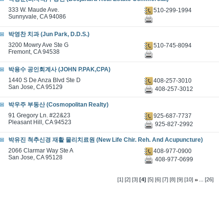
333 W. Maude Ave.
510-299-1994
Sunnyvale, CA 94086
박영찬 치과 (Jun Park, D.D.S.)
3200 Mowry Ave Ste G
510-745-8094
Fremont, CA 94538
박용수 공인회계사 (JOHN P.PAK,CPA)
1440 S De Anza Blvd Ste D
408-257-3010
San Jose, CA 95129
408-257-3012
박우주 부동산 (Cosmopolitan Realty)
91 Gregory Ln. #22&23
925-687-7737
Pleasant Hill, CA 94523
925-827-2992
박유진 척추신경 재활 물리치료원 (New Life Chir. Reh. And Acupuncture)
2066 Clarmar Way Ste A
408-977-0900
San Jose, CA 95128
408-977-0699
...
[1]
[2]
[3]
[4]
[5]
[6]
[7]
[8]
[9]
[10]
[26]