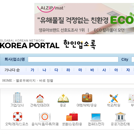
회사(업소)명
City
가나다 순
가
나
다
라
마
바
사
아
자
HOME
>
옐로우페이지
>
바로 정렬