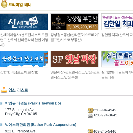
신세계여행사 (샌프란시스코 오클
강상철부동산(산라몬/이스트베이/
김한일 치과(산호세 교
랜드 산호세 산타클라라 한인 여행
샌프란시스코 부동산)
사)
상항 한미장로교회, 손창호
옛날짜장 -샌프란시스코 맛집 /샌프
실리콘밸리 골프아카
란시스코 맛집 추천
골프레슨
박양규 태권도 (Park's Taewon Do)
177 Southgate Ave
650-994-4949
Daly City, CA 94105
650-994-3645
박에스더한의원 (Eather Park Acupuncture)
922 E.Fremont Ave.
408-245-5446