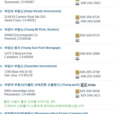
Suunyvale, CA 94087
408-245-2563
박연숙 부동산 (Hope Realty Investment)
3148 EI Camino Real Ste 203
408-206-8726
Santa Clara, CA 95051
408-345-0298
박영미 부동산 (Young Mi Park, Realtor)
40990 Encyclopeida Cir
650-329-0723
Fremont, CA 94538
박영선 융자 (Young Sun Park Mortgage)
1475 S Bascom Ave
408-834-2988
Campbell, CA 95008
박영수 부동산 (Sunshine Investment)
7280 Blue Hill Dr #3
408-205-3798
San Jose, CA 95129
408-252-5358
박영재 부동산(더블린 프레즌튼 오클랜드) (Young park)
5950 stoneridge drive
925-200-5658
Pleasanton, CA 94588
925-249-1611
좋은 사람이 좋은 인연을 이어가는 곳!!
고객과의 신뢰를 더 소중하게 생각하는박영재부동산입니다!
박영준(리치박)부동산 (Boojanara Real Estate Commercial)