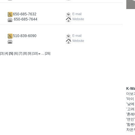
650-685-7632
E-mail
650-685-7644
Website
510-839-6090
E-mail
Website
...
[3]
[4]
[5]
[6]
[7]
[8]
[9]
[10]
[26]
K-W
더보
'마이
‘낮에
‘고려
'혼례
'연인
'힘쎈
차은우