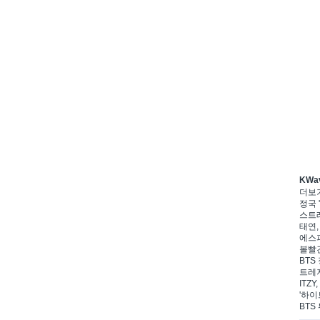
KWa
더보
정국 '
스트레
태연,
에스파
볼빨간
BTS 
트레저
ITZ
'하이
BTS