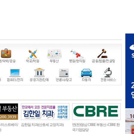
/이스트베이/
김한일 치과(산호세 교정치과)
연(전)영심 CBRE 부동산 -CBRE 한
)
국기업담당