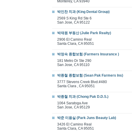
Monterey, CA 93940
박인찬 치과 (King Dental Group)
2569 S King Rd Ste 6
San Jose, CA 95122
박재원 부동산 (Julie Park Realty)
2906 EI Camino Real
Santa Clara, CA 95051
박정숙 종합보험 (Farmers Insurance )
181 Metro Dr Ste 290
San Jose, CA 95110
박종철 종합보험 (Sean Pak Farmers Ins)
3777 Stevens Creek Blvd.#480
Santa Clara , CA 95051
박종철 치과 (Chong Pak D.D.S.)
1064 Saratoga Ave
San Jose, CA 95129
박준 미용실 (Park Juns Beauty Lab)
3426 El Camino Real
Santa Clara, CA 95051