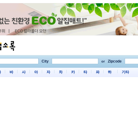
City
Zipcode
or
마
바
사
아
자
차
카
타
파
하
기타