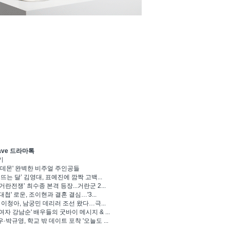
ave 드라마톡
기
 데몬' 완벽한 비주얼 주인공들
 뜨는 달’ 김영대, 표예진에 깜짝 고백...
거란전쟁’ 최수종 본격 등장...거란군 2...
대첩' 로운, 조이현과 결혼 결심…'3...
' 이청아, 남궁민 데리러 조선 왔다…극...
여자 강남순' 배우들의 굿바이 메시지 & ...
·박규영, 학교 밖 데이트 포착 '오늘도 ...