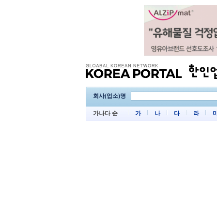
회사(업소)명
가나다 순
가
나
다
라