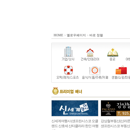
HOME
>
옐로우페이지
>
바로 정렬
신세계여행사 (샌프란시스코 오클
강상철부동산(산라몬
랜드 산호세 산타클라라 한인 여행
샌프란시스코 부동산