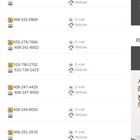
Website
408-531-0900
E-mail
Website
650-279-7684
E-mail
408-241-6002
Website
510-790-2702
E-mail
510-739-1423
Website
408-247-4426
E-mail
408-247-9056
Website
408-244-8020
E-mail
Website
408-261-3576
E-mail
Website