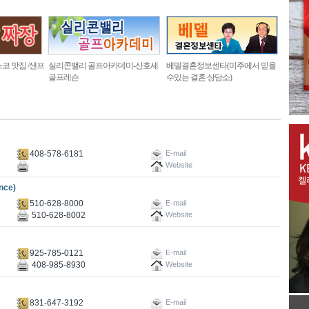
코 맛집 /샌프
실리콘밸리 골프아카데미-산호세
베델결혼정보센타(미주에서 믿을
골프레슨
수있는 결혼 상담소)
408-578-6181
E-mail
Website
nce)
510-628-8000
E-mail
510-628-8002
Website
925-785-0121
E-mail
408-985-8930
Website
831-647-3192
E-mail