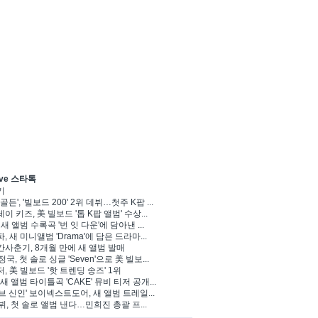
ve 스타톡
기
골든', '빌보드 200' 2위 데뷔…첫주 K팝 ...
이 키즈, 美 빌보드 '톱 K팝 앨범' 수상...
 새 앨범 수록곡 '번 잇 다운'에 담아낸 ...
, 새 미니앨범 'Drama'에 담은 드라마...
사춘기, 8개월 만에 새 앨범 발매
정국, 첫 솔로 싱글 'Seven'으로 美 빌보...
, 美 빌보드 '핫 트렌딩 송즈' 1위
Y, 새 앨범 타이틀곡 'CAKE' 뮤비 티저 공개...
브 신인' 보이넥스트도어, 새 앨범 트레일...
 뷔, 첫 솔로 앨범 낸다…민희진 총괄 프...