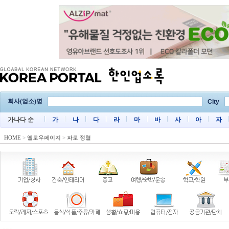
회사(업소)명
City
가나다 순
가
나
다
라
마
바
사
아
자
HOME
>
옐로우페이지
>
파로 정렬