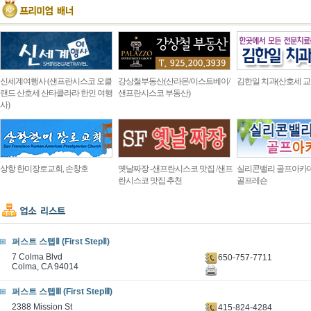
신세계여행사 (샌프란시스코 오클
강상철부동산(산라몬/이스트베이/
김한일 치과(산호세 교
랜드 산호세 산타클라라 한인 여행
샌프란시스코 부동산)
사)
상항 한미장로교회, 손창호
옛날짜장 -샌프란시스코 맛집 /샌프
실리콘밸리 골프아카
란시스코 맛집 추천
골프레슨
퍼스트 스텝Ⅱ (First StepⅡ)
7 Colma Blvd
650-757-7711
Colma, CA 94014
퍼스트 스텝Ⅲ (First StepⅢ)
2388 Mission St
415-824-4284