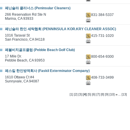
페닌슐라 클리너스 (Peninsular Cleaners)
266 Reservation Rd Ste N
831-384-5337
Marina, CA 93933
페닌슐라 한인 세탁협회 (PENNINSULA KOR.KRY CLEANER ASSOC)
1016 Taraval St
415-731-1020
San Francisco, CA 94118
페블비치골프클럽 (Pebble Beach Golf Club)
17 Mile Dr.
800-654-9300
Pebble Beach, CA 93953
페스킬 한인방역회사 (Faskil Exterminator Company)
1610 Ottawa Ct #4
408-733-3499
Sunnyvale, CA 94087
...
[1]
[2]
[3]
[4]
[5]
[6]
[7]
[8]
[9]
[10]
[13]