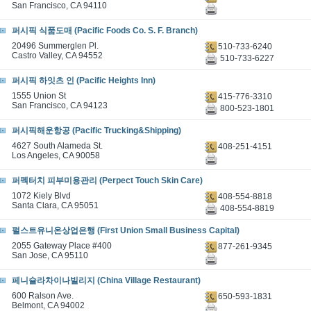
San Francisco, CA 94110
퍼시픽 식품도매 (Pacific Foods Co. S. F. Branch)
20496 Summerglen Pl.
510-733-6240
Castro Valley, CA 94552
510-733-6227
퍼시픽 하잇츠 인 (Pacific Heights Inn)
1555 Union St
415-776-3310
San Francisco, CA 94123
800-523-1801
퍼시픽해운항공 (Pacific Trucking&Shipping)
4627 South Alameda St.
408-251-4151
Los Angeles, CA 90058
퍼펙터치 피부미용관리 (Perpect Touch Skin Care)
1072 Kiely Blvd
408-554-8818
Santa Clara, CA 95051
408-554-8819
펄스트유니온상업은행 (First Union Small Business Capital)
2055 Gateway Place #400
877-261-9345
San Jose, CA 95110
페니슐라차이나빌리지 (China Village Restaurant)
600 Ralson Ave.
650-593-1831
Belmont, CA 94002