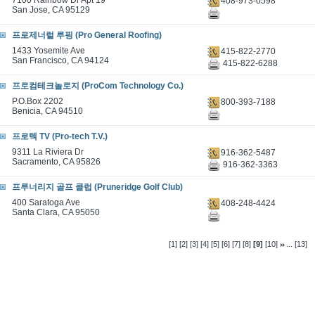
7100 Rainbow Dr Apt 19
408-973-0598
San Jose, CA 95129
프로제너럴 루핑 (Pro General Roofing)
1433 Yosemite Ave
415-822-2770
San Francisco, CA 94124
415-822-6288
프로컴테크놀로지 (ProCom Technology Co.)
P.O.Box 2202
800-393-7188
Benicia, CA 94510
프로텍 TV (Pro-tech T.V.)
9311 La Riviera Dr
916-362-5487
Sacramento, CA 95826
916-362-3363
프루너리지 골프 클럽 (Pruneridge Golf Club)
400 Saratoga Ave
408-248-4424
Santa Clara, CA 95050
...
[1]
[2]
[3]
[4]
[5]
[6]
[7]
[8]
[9]
[10]
[13]