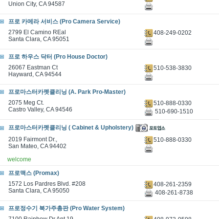
Union City, CA 94587
프로 카메라 서비스 (Pro Camera Service)
2799 El Camino REal
408-249-0202
Santa Clara, CA 95051
프로 하우스 닥터 (Pro House Doctor)
26067 Eastman Ct
510-538-3830
Hayward, CA 94544
프로마스터카펫클리닝 (A. Park Pro-Master)
2075 Meg Ct.
510-888-0330
Castro Valley, CA 94546
510-690-1510
프로마스터카펫클리닝 ( Cabinet & Upholstery)
2019 Fairmont Dr.,
510-888-0330
San Mateo, CA 94402
welcome
프로맥스 (Promax)
1572 Los Pardres Blvd. #208
408-261-2359
Santa Clara, CA 95050
408-261-8738
프로정수기 북가주총판 (Pro Water System)