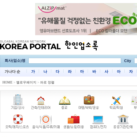
회사(업소)명
City
가나다 순
가
나
다
라
마
바
사
아
자
HOME
>
옐로우페이지
>
파로 정렬