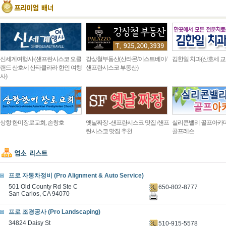
신세계여행사 (샌프란시스코 오클
강상철부동산(산라몬/이스트베이/
김한일 치과(산호세 교
랜드 산호세 산타클라라 한인 여행
샌프란시스코 부동산)
사)
상항 한미장로교회, 손창호
옛날짜장 -샌프란시스코 맛집 /샌프
실리콘밸리 골프아카
란시스코 맛집 추천
골프레슨
프로 자동차정비 (Pro Alignment & Auto Service)
501 Old County Rd Ste C
650-802-8777
San Carlos, CA 94070
프로 조경공사 (Pro Landscaping)
34824 Daisy St
510-915-5578