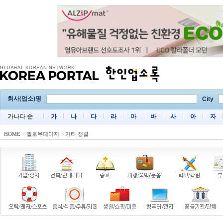
회사(업소)명
City
가나다 순
가
나
다
라
마
바
사
아
자
HOME
>
옐로우페이지
>
기타 정렬