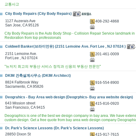
교통사고
City Body Repairs (City Body Repairs)
1127 Auzerais Ave
408-292-4868
San Jose, CA 95126
City Body Repairs is the Auto Body Shop - Collision Repair Service landmark in
Restoration from top professionals
Coldwell Banker(브라이언유) (2151 Lemoine Ave. Fort Lee , NJ 07024 )
2151 Lemoine Ave.
201-461-0009
Fort Lee , NJ 07024
"뉴저지 최고의 부동산 서비스 정직과 신용의 부동산 전문인"
DKIM 건축설계사무소 (DKIM Architect)
8824 Fallbrook Way
916-554-8900
Sacramento, CA 95826
Deograhics - Bay Area web design (Deogrphics- Bay area website design)
643 Mission street
415-816-0920
San Francisco, CA 9415
Deographics is one of the best we design company in bay area. We have extensi
custom design. Get a free quote from bay area web design company Deographi
Dr. Park's Science Lessons (Dr. Park's Science Lessons)
28850 Dixon St
415-917-7615