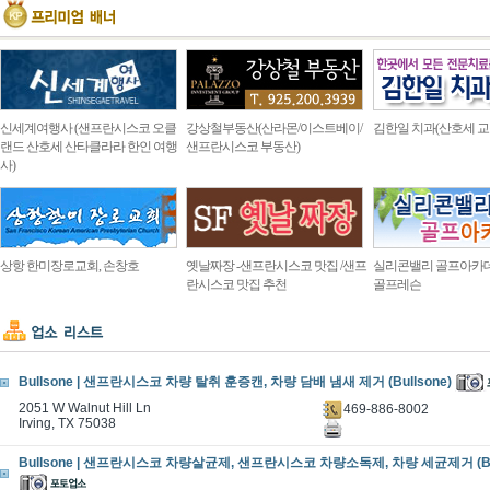
신세계여행사 (샌프란시스코 오클
강상철부동산(산라몬/이스트베이/
김한일 치과(산호세 교
랜드 산호세 산타클라라 한인 여행
샌프란시스코 부동산)
사)
상항 한미장로교회, 손창호
옛날짜장 -샌프란시스코 맛집 /샌프
실리콘밸리 골프아카
란시스코 맛집 추천
골프레슨
Bullsone | 샌프란시스코 차량 탈취 훈증캔, 차량 담배 냄새 제거 (Bullsone)
2051 W Walnut Hill Ln
469-886-8002
Irving, TX 75038
Bullsone | 샌프란시스코 차량살균제, 샌프란시스코 차량소독제, 차량 세균제거 (Bul