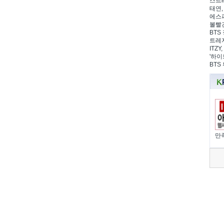
스트레
태연,
에스파
볼빨간
BTS 
트레저
ITZ
'하이
BTS
만