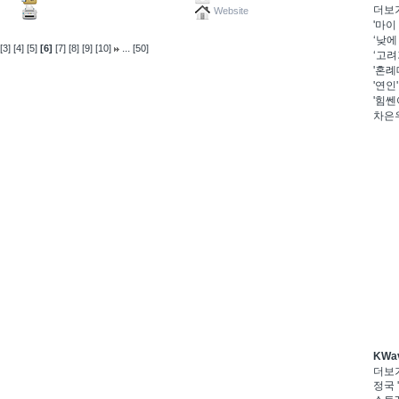
더보
Website
'마이
‘낮에
...
[3]
[4]
[5]
[6]
[7]
[8]
[9]
[10]
[50]
‘고려
'혼례
'연인
'힘쎈
차은우
KWa
더보
정국 '