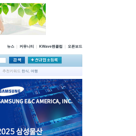
뉴스
|
커뮤니티
|
KWave팬클럽
|
오픈보드
추천키워드
한식
,
여행