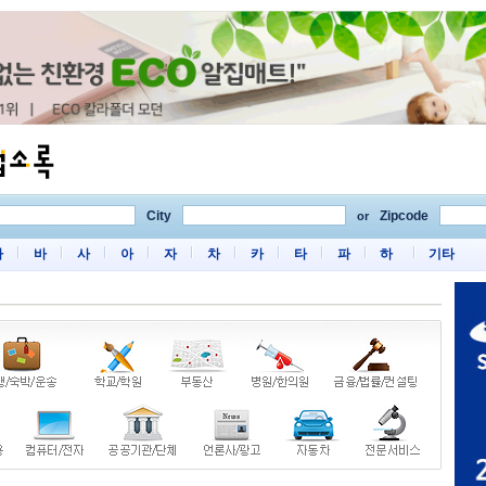
City
Zipcode
or
마
바
사
아
자
차
카
타
파
하
기타