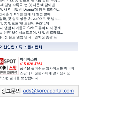
이 키즈, 美 빌보드 '톱 K팝 앨범' 수상...
 새 앨범 수록곡 '번 잇 다운'에 담아낸 ...
, 새 미니앨범 'Drama'에 담은 드라마...
사춘기, 8개월 만에 새 앨범 발매
정국, 첫 솔로 싱글 'Seven'으로 美 빌보...
, 美 빌보드 '핫 트렌딩 송즈' 1위
Y, 새 앨범 타이틀곡 'CAKE' 뮤비 티저 공개...
브 신인' 보이넥스트도어, 새 앨범 트레일...
 뷔, 첫 솔로 앨범 낸다…민희진 총괄 프...
아이비스팟
415-828-4764
품격을 높여주는 웹사이트를 아이비
스팟에서 전문가에게 맡기십시오.
족스런 결과를 보장합니다.