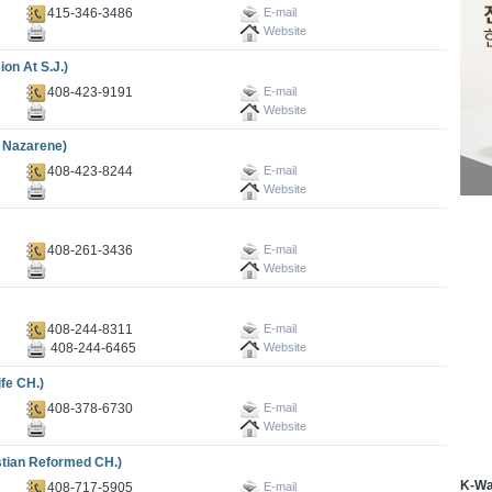
415-346-3486
E-mail
Website
 At S.J.)
408-423-9191
E-mail
Website
Nazarene)
408-423-8244
E-mail
Website
408-261-3436
E-mail
Website
408-244-8311
E-mail
408-244-6465
Website
e CH.)
408-378-6730
E-mail
Website
an Reformed CH.)
K-W
408-717-5905
E-mail