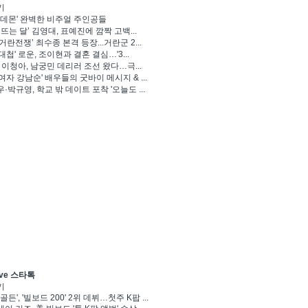
기
 데몬' 완벽한 비주얼 주인공들
 뜨는 달’ 김영대, 표예진에 깜짝 고백...
거란전쟁’ 최수종 본격 등장...거란군 2...
대첩' 로운, 조이현과 결혼 결심…'3...
' 이청아, 남궁민 데리러 조선 왔다…극...
여자 강남순' 배우들의 굿바이 메시지 & ...
·박규영, 학교 밖 데이트 포착 '오늘도 ...
ve 스타톡
기
골든', '빌보드 200' 2위 데뷔…첫주 K팝 ...