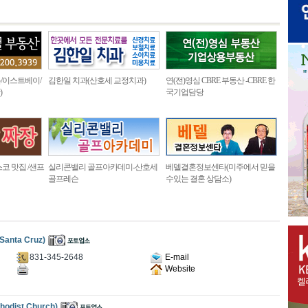
/이스트베이/
김한일 치과(산호세 교정치과)
연(전)영심 CBRE 부동산 -CBRE 한
)
국기업담당
코 맛집 /샌프
실리콘밸리 골프아카데미-산호세
베델결혼정보센타(미주에서 믿을
골프레슨
수있는 결혼 상담소)
anta Cruz)
831-345-2648
E-mail
Website
dist Church)