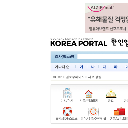
회사(업소)명
가나다 순
가
나
다
라
HOME
>
옐로우페이지
>
사로 정렬