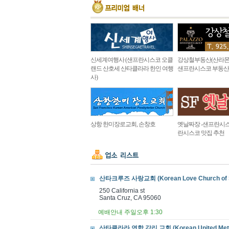
신세계여행사 (샌프란시스코 오클
강상철부동산(산라몬
랜드 산호세 산타클라라 한인 여행
샌프란시스코 부동산
사)
상항 한미장로교회, 손창호
옛날짜장 -샌프란시스
란시스코 맛집 추천
산타크루즈 사랑교회 (Korean Love Church of S
250 California st
Santa Cruz, CA 95060
예배안내 주일오후 1:30
산타클라라 연합 감리 교회 (Korean United Metho