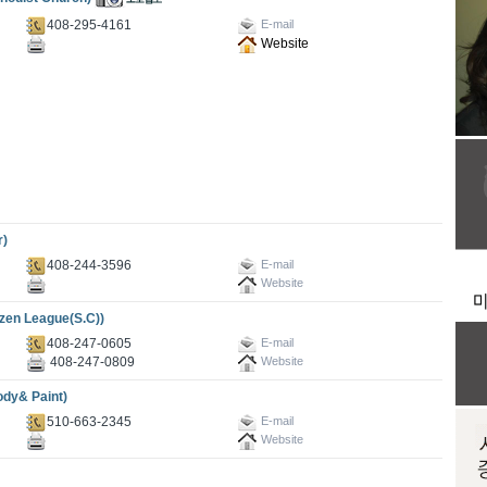
408-295-4161
E-mail
Website
)
408-244-3596
E-mail
Website
 League(S.C))
408-247-0605
E-mail
408-247-0809
Website
y& Paint)
510-663-2345
E-mail
Website