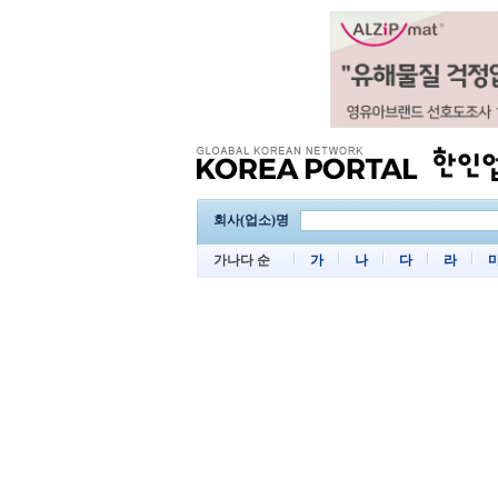
회사(업소)명
가나다 순
가
나
다
라