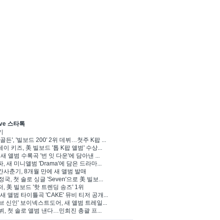
ve 스타톡
기
골든', '빌보드 200' 2위 데뷔…첫주 K팝 ...
이 키즈, 美 빌보드 '톱 K팝 앨범' 수상...
 새 앨범 수록곡 '번 잇 다운'에 담아낸 ...
, 새 미니앨범 'Drama'에 담은 드라마...
사춘기, 8개월 만에 새 앨범 발매
정국, 첫 솔로 싱글 'Seven'으로 美 빌보...
, 美 빌보드 '핫 트렌딩 송즈' 1위
Y, 새 앨범 타이틀곡 'CAKE' 뮤비 티저 공개...
브 신인' 보이넥스트도어, 새 앨범 트레일...
 뷔, 첫 솔로 앨범 낸다…민희진 총괄 프...