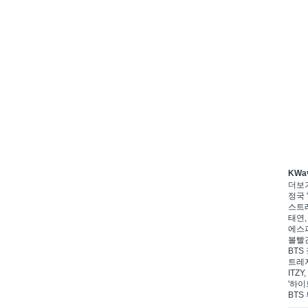
KWa
더보
정국 '
스트레
태연,
에스파
볼빨간
BTS 
트레저
ITZ
'하이
BTS