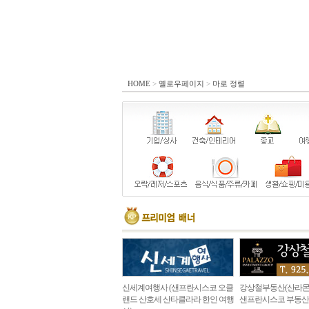
HOME
>
옐로우페이지
>
마로 정렬
신세계여행사 (샌프란시스코 오클
강상철부동산(산라몬
랜드 산호세 산타클라라 한인 여행
샌프란시스코 부동산