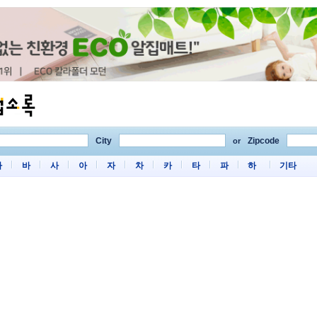
City
Zipcode
or
마
바
사
아
자
차
카
타
파
하
기타