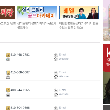
코 맛집 /샌프
실리콘밸리 골프아카데미-산호세
베델결혼정보센타(미주에서 믿을
골프레슨
수있는 결혼 상담소)
510-468-2781
E-mail
Website
415-668-6007
E-mail
Website
408-244-1965
E-mail
Website
510-504-9696
E-mail