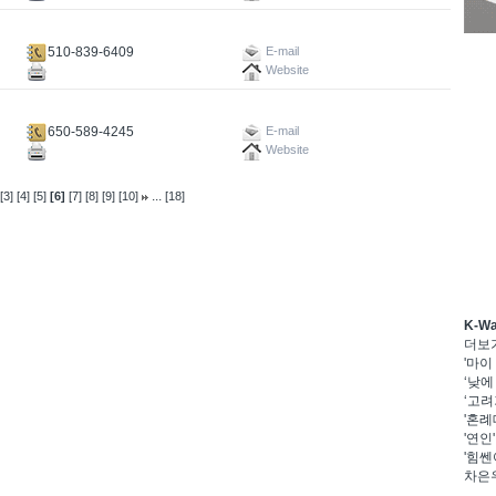
510-839-6409
E-mail
Website
650-589-4245
E-mail
Website
...
[3]
[4]
[5]
[6]
[7]
[8]
[9]
[10]
[18]
K-W
더보
'마이
‘낮에
‘고려
'혼례
'연인
'힘쎈
차은우