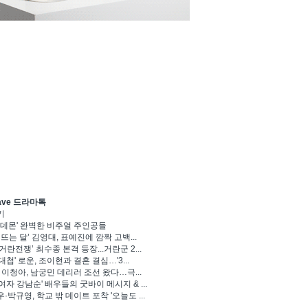
ave 드라마톡
기
 데몬' 완벽한 비주얼 주인공들
 뜨는 달’ 김영대, 표예진에 깜짝 고백...
거란전쟁’ 최수종 본격 등장...거란군 2...
대첩' 로운, 조이현과 결혼 결심…'3...
' 이청아, 남궁민 데리러 조선 왔다…극...
여자 강남순' 배우들의 굿바이 메시지 & ...
·박규영, 학교 밖 데이트 포착 '오늘도 ...