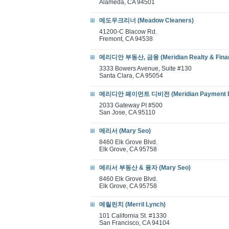
Alameda, CA 94501
메도우크리너 (Meadow Cleaners)
41200-C Blacow Rd.
Fremont, CA 94538
메리디안 부동산, 금융 (Meridian Realty & Financ
3333 Bowers Avenue, Suite #130
Santa Clara, CA 95054
메리디안 페이먼트 디비전 (Meridian Payment Div
2033 Gateway PI #500
San Jose, CA 95110
메리서 (Mary Seo)
8460 Elk Grove Blvd.
Elk Grove, CA 95758
메리서 부동산 & 융자 (Mary Seo)
8460 Elk Grove Blvd.
Elk Grove, CA 95758
메릴린치 (Merril Lynch)
101 California St. #1330
San Francisco, CA 94104