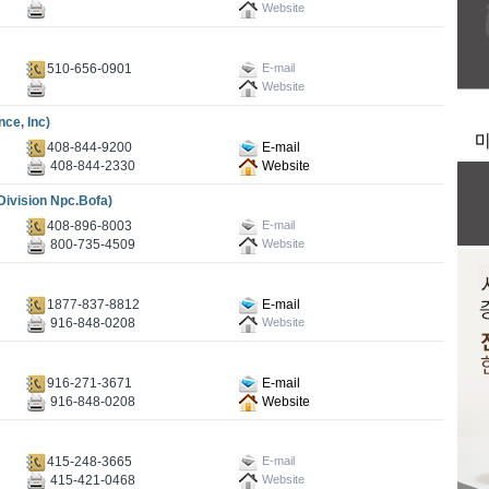
Website
510-656-0901
E-mail
Website
e, Inc)
408-844-9200
E-mail
408-844-2330
Website
ision Npc.Bofa)
408-896-8003
E-mail
800-735-4509
Website
1877-837-8812
E-mail
916-848-0208
Website
916-271-3671
E-mail
916-848-0208
Website
415-248-3665
E-mail
415-421-0468
Website