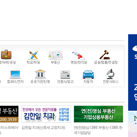
/이스트베이/
김한일 치과(산호세 교정치과)
연(전)영심 CBRE 부동산 -CBRE 한
)
국기업담당