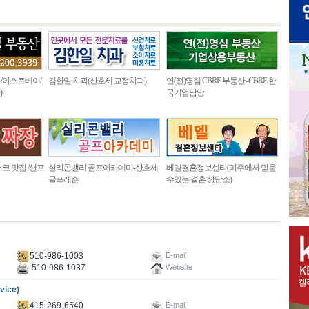
/이스트베이/
김한일 치과(산호세 교정치과)
연(전)영심 CBRE 부동산 -CBRE 한
)
국기업담당
코 맛집 /샌프
실리콘밸리 골프아카데미-산호세
베델결혼정보센타(미주에서 믿을
골프레슨
수있는 결혼 상담소)
510-986-1003
E-mail
510-986-1037
Website
ice)
415-269-6540
E-mail