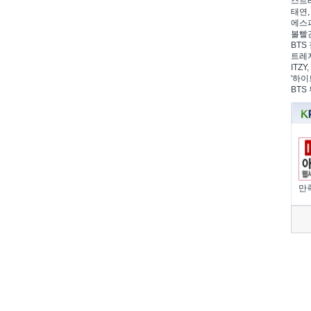
스트레
태연,
에스파
볼빨간
BTS 
트레저
ITZ
'하이
BTS
만