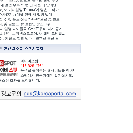
이 키즈, 美 빌보드 '톱 K팝 앨범' 수상...
 새 앨범 수록곡 '번 잇 다운'에 담아낸 ...
, 새 미니앨범 'Drama'에 담은 드라마...
사춘기, 8개월 만에 새 앨범 발매
정국, 첫 솔로 싱글 'Seven'으로 美 빌보...
, 美 빌보드 '핫 트렌딩 송즈' 1위
Y, 새 앨범 타이틀곡 'CAKE' 뮤비 티저 공개...
브 신인' 보이넥스트도어, 새 앨범 트레일...
 뷔, 첫 솔로 앨범 낸다…민희진 총괄 프...
아이비스팟
415-828-4764
품격을 높여주는 웹사이트를 아이비
스팟에서 전문가에게 맡기십시오.
족스런 결과를 보장합니다.