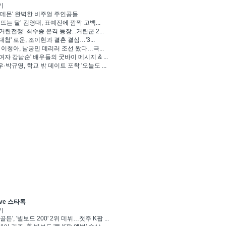
기
 데몬' 완벽한 비주얼 주인공들
 뜨는 달’ 김영대, 표예진에 깜짝 고백...
거란전쟁’ 최수종 본격 등장...거란군 2...
대첩' 로운, 조이현과 결혼 결심…'3...
' 이청아, 남궁민 데리러 조선 왔다…극...
여자 강남순' 배우들의 굿바이 메시지 & ...
·박규영, 학교 밖 데이트 포착 '오늘도 ...
ve 스타톡
기
골든', '빌보드 200' 2위 데뷔…첫주 K팝 ...