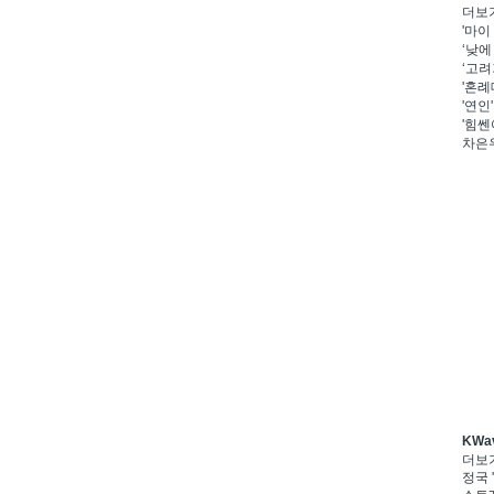
더보
'마이
‘낮에
‘고려
'혼례
'연인
'힘쎈
차은우
KWa
더보
정국 '