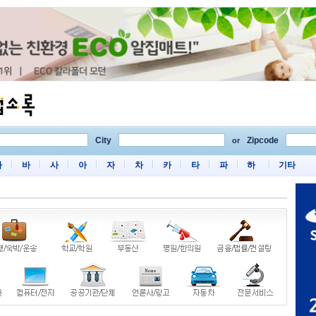
City
Zipcode
or
마
바
사
아
자
차
카
타
파
하
기타