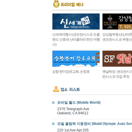
신세계여행사 (샌프란시스코 오클
강상철부동산(산라몬
랜드 산호세 산타클라라 한인 여행
샌프란시스코 부동산
사)
상항 한미장로교회, 손창호
옛날짜장 -샌프란시스
란시스코 맛집 추천
모바일 월드 (Mobile World)
2370 Telegraph Ave
Oakland, CA 94612
모빌 올림픽 이동정비 (Mobil Olympic Auto Serv
220 1st Ave Apt 205