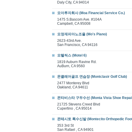
Daly City, CA 94014
모아투자회사 (Moa Financial Service Co.)
1475 S.Bascom Ave. #104A
Campbell, CA 95008
모정재피아노조율 (Mo's Piano)
2623-43rd Ave.
San Francisco, CA 94116
모텔씩스 (Motel 6)
1819 Auburn Ravine Rd.
AuBurn, CA 9560
몬클레어골프 연습장 (Montclasir Golf Club)
2477 Monterey Blvd
Oakland, CA 94611
몬타비스타 구두수선 (Monta Vista Shoe Repai
21725 Stevens Creed Blvd
Cupertino , CA 95014
몬테시토 특수신발 (Montecito Orthopedic Foot
353 3rd St
San Rafael , CA 94901