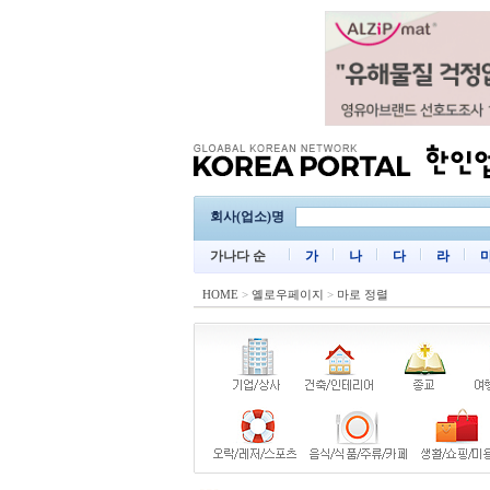
회사(업소)명
가나다 순
가
나
다
라
HOME
>
옐로우페이지
>
마로 정렬