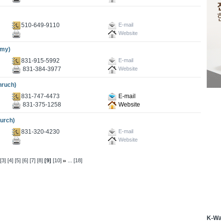
510-649-9110
E-mail
Website
my)
831-915-5992
E-mail
831-384-3977
Website
ruch)
831-747-4473
E-mail
831-375-1258
Website
urch)
831-320-4230
E-mail
Website
...
[3]
[4]
[5]
[6]
[7]
[8]
[9]
[10]
[18]
K-W