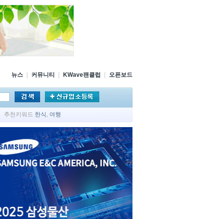
뉴스
|
커뮤니티
|
KWave팬클럽
|
오픈보드
추천키워드
한식
,
여행