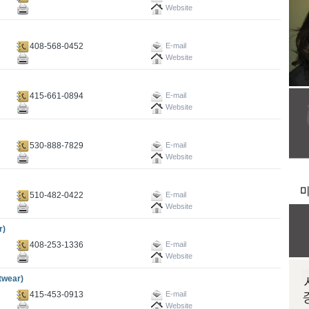
Website
408-568-0452
E-mail
Website
415-661-0894
E-mail
Website
530-888-7829
E-mail
Website
510-482-0422
E-mail
Website
r)
408-253-1336
E-mail
Website
wear)
415-453-0913
E-mail
Website