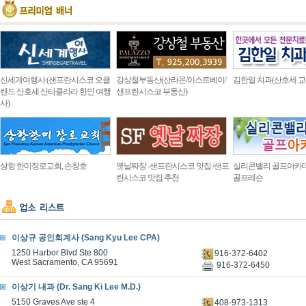
신세계여행사 (샌프란시스코 오클
강상철부동산(산라몬/이스트베이/
김한일 치과(산호세 교
랜드 산호세 산타클라라 한인 여행
샌프란시스코 부동산)
사)
상항 한미장로교회, 손창호
옛날짜장 -샌프란시스코 맛집 /샌프
실리콘밸리 골프아카
란시스코 맛집 추천
골프레슨
이상규 공인회계사 (Sang Kyu Lee CPA)
1250 Harbor Blvd Ste 800
916-372-6402
West Sacramento, CA 95691
916-372-6450
이상기 내과 (Dr. Sang Ki Lee M.D.)
5150 Graves Ave ste 4
408-973-1313