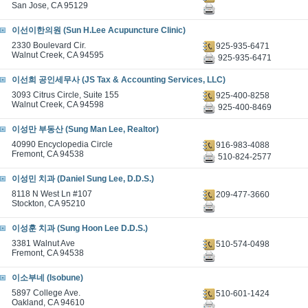
San Jose, CA 95129
이선이한의원 (Sun H.Lee Acupuncture Clinic)
2330 Boulevard Cir.
925-935-6471
Walnut Creek, CA 94595
925-935-6471
이선희 공인세무사 (JS Tax & Accounting Services, LLC)
3093 Citrus Circle, Suite 155
925-400-8258
Walnut Creek, CA 94598
925-400-8469
이성만 부동산 (Sung Man Lee, Realtor)
40990 Encyclopedia Circle
916-983-4088
Fremont, CA 94538
510-824-2577
이성민 치과 (Daniel Sung Lee, D.D.S.)
8118 N West Ln #107
209-477-3660
Stockton, CA 95210
이성훈 치과 (Sung Hoon Lee D.D.S.)
3381 Walnut Ave
510-574-0498
Fremont, CA 94538
이소부네 (Isobune)
5897 College Ave.
510-601-1424
Oakland, CA 94610