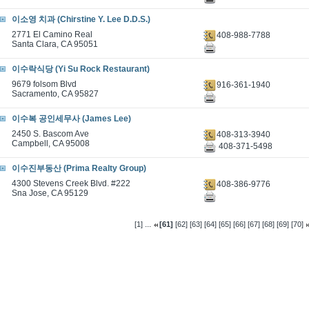
이소영 치과 (Chirstine Y. Lee D.D.S.)
2771 El Camino Real
408-988-7788
Santa Clara, CA 95051
이수락식당 (Yi Su Rock Restaurant)
9679 folsom Blvd
916-361-1940
Sacramento, CA 95827
이수복 공인세무사 (James Lee)
2450 S. Bascom Ave
408-313-3940
Campbell, CA 95008
408-371-5498
이수진부동산 (Prima Realty Group)
4300 Stevens Creek Blvd. #222
408-386-9776
Sna Jose, CA 95129
...
[1]
[61]
[62]
[63]
[64]
[65]
[66]
[67]
[68]
[69]
[70]