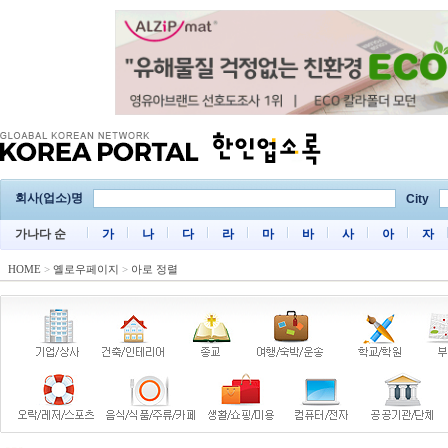
회사(업소)명
City
가나다 순
가
나
다
라
마
바
사
아
자
HOME
>
옐로우페이지
>
아로 정렬