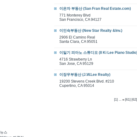
이은자 부동산 (San Fran Real Estate.com)
771 Monterey Blvd
San Francisco, CA 94127
이인숙부동산 (New Star Realty &Inv.)
2906 El Camino Real
Santa Clara, CA 95051
이일기 피아노 스튜디오 (Il Ki Lee Piano Studio
4716 Strawberry Ln
San Jose, CA 95129
이장우부동산 (J.W.Lee Realty)
19200 Stevens Creek Blvd. #210
Cupertino, CA 95014
...
[1]
[61]
[62]
뉴스