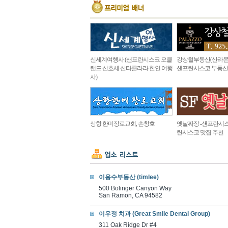
신세계여행사 (샌프란시스코 오클
강상철부동산(산라몬
랜드 산호세 산타클라라 한인 여행
샌프란시스코 부동산
사)
상항 한미장로교회, 손창호
옛날짜장 -샌프란시스
란시스코 맛집 추천
이용수부동산 (timlee)
500 Bolinger Canyon Way
San Ramon, CA 94582
이우정 치과 (Great Smile Dental Group)
311 Oak Ridge Dr #4