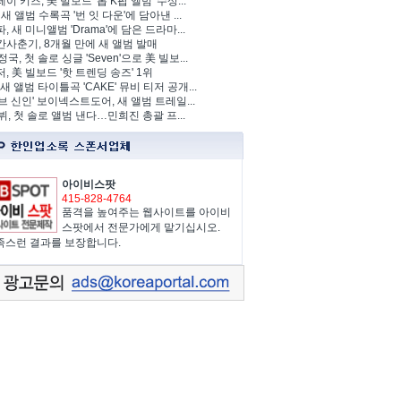
이 키즈, 美 빌보드 '톱 K팝 앨범' 수상...
 새 앨범 수록곡 '번 잇 다운'에 담아낸 ...
, 새 미니앨범 'Drama'에 담은 드라마...
사춘기, 8개월 만에 새 앨범 발매
정국, 첫 솔로 싱글 'Seven'으로 美 빌보...
, 美 빌보드 '핫 트렌딩 송즈' 1위
Y, 새 앨범 타이틀곡 'CAKE' 뮤비 티저 공개...
브 신인' 보이넥스트도어, 새 앨범 트레일...
 뷔, 첫 솔로 앨범 낸다…민희진 총괄 프...
아이비스팟
415-828-4764
품격을 높여주는 웹사이트를 아이비
스팟에서 전문가에게 맡기십시오.
족스런 결과를 보장합니다.