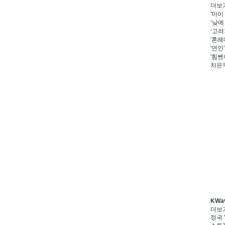
더보
'마이
‘낮에
‘고려
'혼례
'연인
'힘쎈
차은우
KWa
더보
정국 '