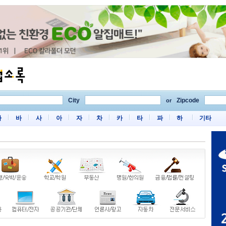
City
Zipcode
or
마
바
사
아
자
차
카
타
파
하
기타