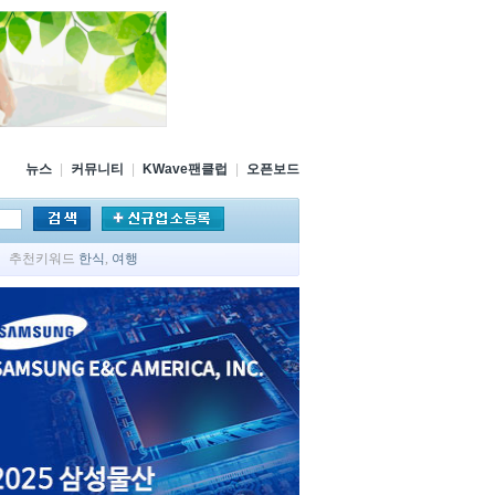
뉴스
|
커뮤니티
|
KWave팬클럽
|
오픈보드
추천키워드
한식
,
여행