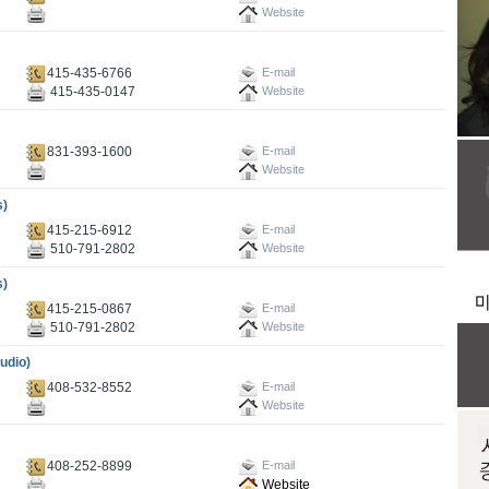
Website
415-435-6766
E-mail
415-435-0147
Website
831-393-1600
E-mail
Website
s)
415-215-6912
E-mail
510-791-2802
Website
s)
415-215-0867
E-mail
510-791-2802
Website
dio)
408-532-8552
E-mail
Website
408-252-8899
E-mail
Website