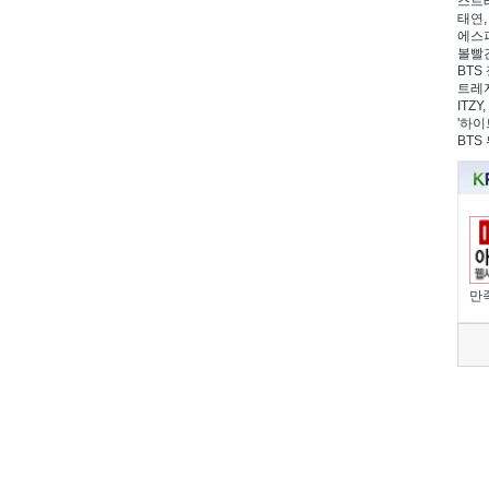
스트레
태연,
에스파
볼빨간
BTS 
트레저
ITZ
'하이
BTS
만