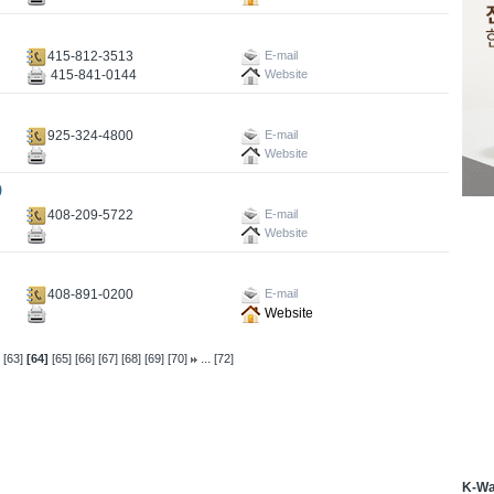
415-812-3513
E-mail
415-841-0144
Website
925-324-4800
E-mail
Website
)
408-209-5722
E-mail
Website
408-891-0200
E-mail
Website
...
[63]
[64]
[65]
[66]
[67]
[68]
[69]
[70]
[72]
K-W