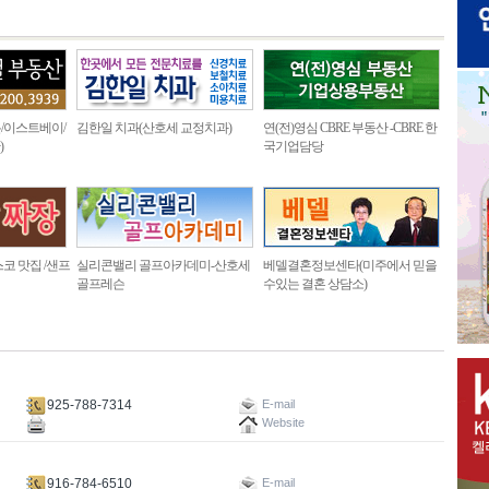
/이스트베이/
김한일 치과(산호세 교정치과)
연(전)영심 CBRE 부동산 -CBRE 한
)
국기업담당
코 맛집 /샌프
실리콘밸리 골프아카데미-산호세
베델결혼정보센타(미주에서 믿을
골프레슨
수있는 결혼 상담소)
925-788-7314
E-mail
Website
916-784-6510
E-mail