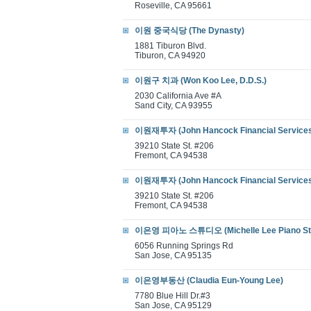
Roseville, CA 95661
이원 중국식당 (The Dynasty)
1881 Tiburon Blvd.
Tiburon, CA 94920
이원구 치과 (Won Koo Lee, D.D.S.)
2030 California Ave #A
Sand City, CA 93955
이원재투자 (John Hancock Financial Service
39210 State St. #206
Fremont, CA 94538
이원재투자 (John Hancock Financial Service
39210 State St. #206
Fremont, CA 94538
이은영 피아노 스튜디오 (Michelle Lee Piano Stu
6056 Running Springs Rd
San Jose, CA 95135
이은영부동산 (Claudia Eun-Young Lee)
7780 Blue Hill Dr.#3
San Jose, CA 95129