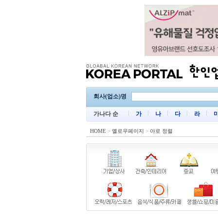
회사(업소)명
가나다 순
가
나
다
라
HOME
>
옐로우페이지
>
아로 정렬