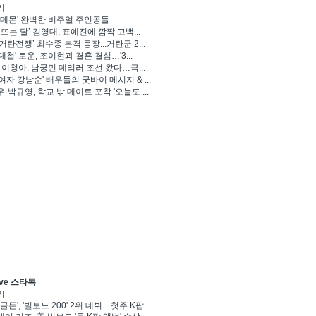
기
 데몬' 완벽한 비주얼 주인공들
 뜨는 달’ 김영대, 표예진에 깜짝 고백...
거란전쟁’ 최수종 본격 등장...거란군 2...
대첩' 로운, 조이현과 결혼 결심…'3...
' 이청아, 남궁민 데리러 조선 왔다…극...
여자 강남순' 배우들의 굿바이 메시지 & ...
·박규영, 학교 밖 데이트 포착 '오늘도 ...
ve 스타톡
기
골든', '빌보드 200' 2위 데뷔…첫주 K팝 ...