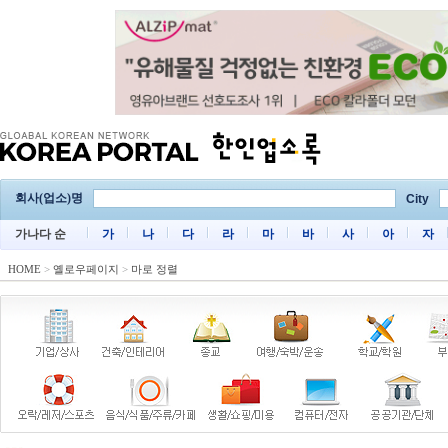
회사(업소)명
City
가나다 순
가
나
다
라
마
바
사
아
자
HOME
>
옐로우페이지
>
마로 정렬