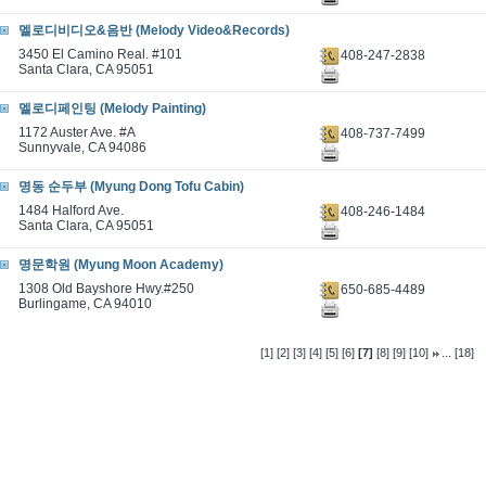
멜로디비디오&음반 (Melody Video&Records)
3450 El Camino Real. #101
408-247-2838
Santa Clara, CA 95051
멜로디페인팅 (Melody Painting)
1172 Auster Ave. #A
408-737-7499
Sunnyvale, CA 94086
명동 순두부 (Myung Dong Tofu Cabin)
1484 Halford Ave.
408-246-1484
Santa Clara, CA 95051
명문학원 (Myung Moon Academy)
1308 Old Bayshore Hwy.#250
650-685-4489
Burlingame, CA 94010
...
[1]
[2]
[3]
[4]
[5]
[6]
[7]
[8]
[9]
[10]
[18]