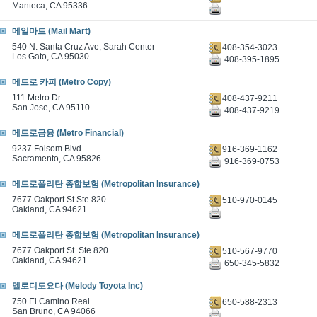
Manteca, CA 95336
메일마트 (Mail Mart)
540 N. Santa Cruz Ave, Sarah Center
408-354-3023
Los Gato, CA 95030
408-395-1895
메트로 카피 (Metro Copy)
111 Metro Dr.
408-437-9211
San Jose, CA 95110
408-437-9219
메트로금융 (Metro Financial)
9237 Folsom Blvd.
916-369-1162
Sacramento, CA 95826
916-369-0753
메트로폴리탄 종합보험 (Metropolitan Insurance)
7677 Oakport St Ste 820
510-970-0145
Oakland, CA 94621
메트로폴리탄 종합보험 (Metropolitan Insurance)
7677 Oakport St. Ste 820
510-567-9770
Oakland, CA 94621
650-345-5832
멜로디도요다 (Melody Toyota Inc)
750 El Camino Real
650-588-2313
San Bruno, CA 94066