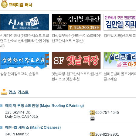
신세계여행사 (샌프란시스코 오클
강상철부동산(산라몬/이스트베이/
김한일 치과(산호세 교
랜드 산호세 산타클라라 한인 여행
샌프란시스코 부동산)
사)
상항 한미장로교회, 손창호
옛날짜장 -샌프란시스코 맛집 /샌프
실리콘밸리 골프아카
란시스코 맛집 추천
골프레슨
메이저 루핑 &페인팅 (Major Roofing &Painting)
123 Skyline Dr.
650-757-4545
Daly City, CA 94015
메인-즈 세탁소 (Main-Z Cleaners)
340 N Main St
209-823-2901