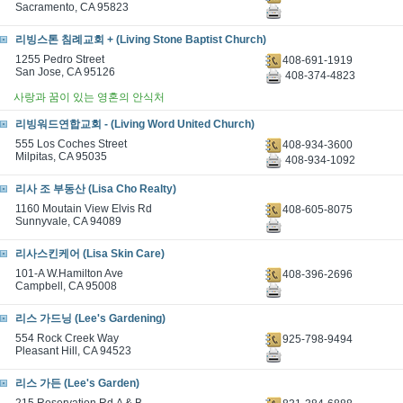
Sacramento, CA 95823
리빙스톤 침례교회 + (Living Stone Baptist Church)
1255 Pedro Street
408-691-1919
San Jose, CA 95126
408-374-4823
사랑과 꿈이 있는 영혼의 안식처
리빙워드연합교회 - (Living Word United Church)
555 Los Coches Street
408-934-3600
Milpitas, CA 95035
408-934-1092
리사 조 부동산 (Lisa Cho Realty)
1160 Moutain View Elvis Rd
408-605-8075
Sunnyvale, CA 94089
리사스킨케어 (Lisa Skin Care)
101-A W.Hamilton Ave
408-396-2696
Campbell, CA 95008
리스 가드닝 (Lee's Gardening)
554 Rock Creek Way
925-798-9494
Pleasant Hill, CA 94523
리스 가든 (Lee's Garden)