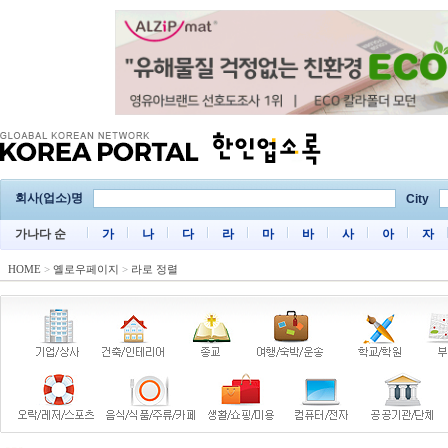
회사(업소)명
City
가나다 순
가
나
다
라
마
바
사
아
자
HOME
>
옐로우페이지
>
라로 정렬