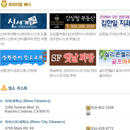
신세계여행사 (샌프란시스코 오클
강상철부동산(산라몬/이스트베이/
김한일 치과(산호세 교
랜드 산호세 산타클라라 한인 여행
샌프란시스코 부동산)
사)
상항 한미장로교회, 손창호
옛날짜장 -샌프란시스코 맛집 /샌프
실리콘밸리 골프아카
란시스코 맛집 추천
골프레슨
리버세탁소 (River Cleaners)
2286 Sunrise Blvd. #1
916-852-1558
Rancho Cordova, CA 95670
리버시티세탁소 (River City Cleaners)
4700 Mack Rd. #4
916-428-9772