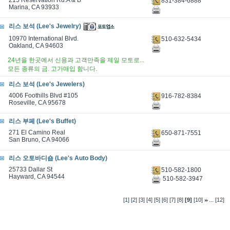
215 Reservation Rd.A & B
831-384-6888
Marina, CA 93933
리스 보석 (Lee's Jewelry)
10970 International Blvd.
510-632-5434
Oakland, CA 94603
24년을 한곳에서 신용과 고객만족을 제일 모토로...
모든 종류의 금. 고가매입 함니다.
리스 보석 (Lee's Jewelers)
4006 Foothills Blvd #105
916-782-8384
Roseville, CA 95678
리스 부페 (Lee's Buffet)
271 El Camino Real
650-871-7551
San Bruno, CA 94066
리스 오토바디숍 (Lee's Auto Body)
25733 Dallar St
510-582-1800
Hayward, CA 94544
510-582-3947
...
[1]
[2]
[3]
[4]
[5]
[6]
[7]
[8]
[9]
[10]
[12]