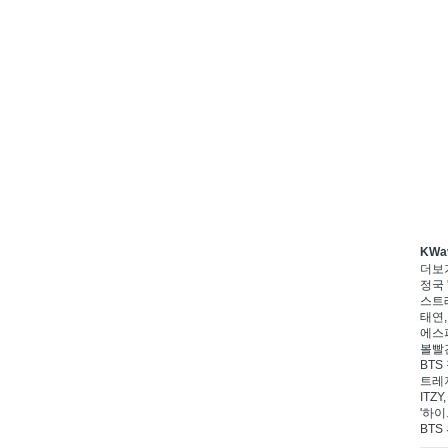
KWa
더보
정국 
스트레
태연,
에스파
볼빨간
BTS
트레저
ITZ
'하이
BTS