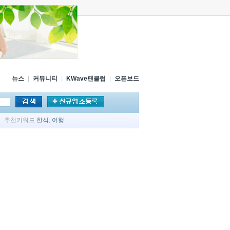
뉴스
|
커뮤니티
|
KWave팬클럽
|
오픈보드
추천키워드
한식
,
여행