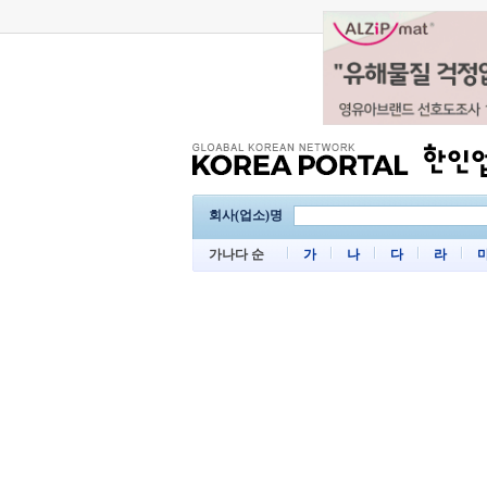
회사(업소)명
가나다 순
가
나
다
라