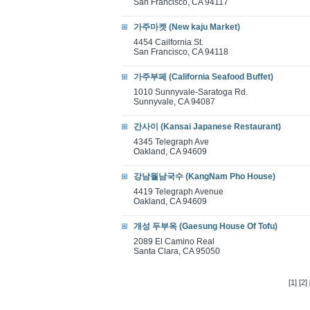
San Francisco, CA 94117
가주마켓 (New kaju Market)
4454 Cailfornia St.
San Francisco, CA 94118
가주부페 (California Seafood Buffet)
1010 Sunnyvale-Saratoga Rd.
Sunnyvale, CA 94087
간사이 (Kansai Japanese Restaurant)
4345 Telegraph Ave
Oakland, CA 94609
강남월남국수 (KangNam Pho House)
4419 Telegraph Avenue
Oakland, CA 94609
개성 두부옥 (Gaesung House Of Tofu)
2089 El Camino Real
Santa Clara, CA 95050
[1]
[2]