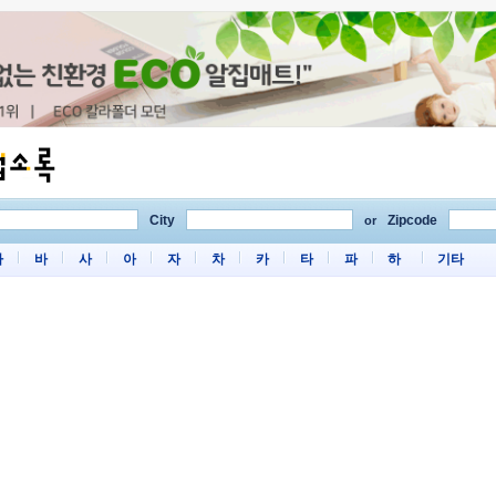
City
Zipcode
or
마
바
사
아
자
차
카
타
파
하
기타