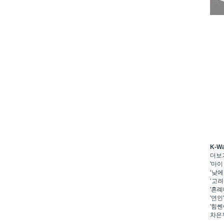
K-W
더보
'마이
‘낮에
‘고려
'혼례
'연인
'힘쎈
차은우