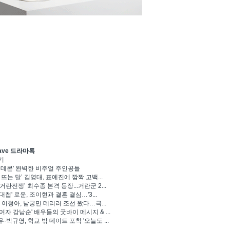
ave 드라마톡
기
 데몬' 완벽한 비주얼 주인공들
 뜨는 달’ 김영대, 표예진에 깜짝 고백...
거란전쟁’ 최수종 본격 등장...거란군 2...
대첩' 로운, 조이현과 결혼 결심…'3...
' 이청아, 남궁민 데리러 조선 왔다…극...
여자 강남순' 배우들의 굿바이 메시지 & ...
·박규영, 학교 밖 데이트 포착 '오늘도 ...