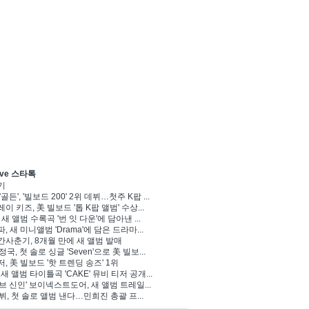
ve 스타톡
기
'골든', '빌보드 200' 2위 데뷔…첫주 K팝 ...
이 키즈, 美 빌보드 '톱 K팝 앨범' 수상...
 새 앨범 수록곡 '번 잇 다운'에 담아낸 ...
, 새 미니앨범 'Drama'에 담은 드라마...
사춘기, 8개월 만에 새 앨범 발매
 정국, 첫 솔로 싱글 'Seven'으로 美 빌보...
, 美 빌보드 '핫 트렌딩 송즈' 1위
Y, 새 앨범 타이틀곡 'CAKE' 뮤비 티저 공개...
브 신인' 보이넥스트도어, 새 앨범 트레일...
 뷔, 첫 솔로 앨범 낸다…민희진 총괄 프...