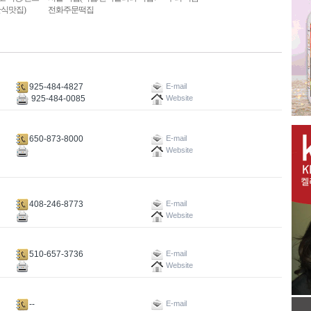
식맛집)
전화주문떡집
925-484-4827
E-mail
925-484-0085
Website
650-873-8000
E-mail
Website
408-246-8773
E-mail
Website
510-657-3736
E-mail
Website
--
E-mail