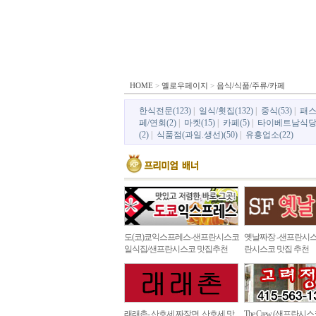
HOME
>
옐로우페이지
>
음식/식품/주류/카페
한식전문(123)
|
일식/횟집(132)
|
중식(53)
|
패스
페/연회(2)
|
마켓(15)
|
카페(5)
|
타이베트남식당(
(2)
|
식품점(과일.생선)(50)
|
유흥업소(22)
도(코)쿄익스프레스-샌프란시스코
옛날짜장 -샌프란시스
일식집/샌프란시스코 맛집추천
란시스코 맛집 추천
래래촌- 산호세 짜장면, 산호세 맛
The Crew (샌프란시