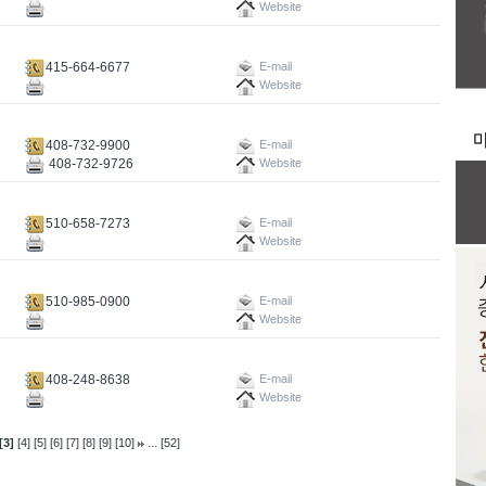
Website
415-664-6677
E-mail
Website
408-732-9900
E-mail
408-732-9726
Website
510-658-7273
E-mail
Website
510-985-0900
E-mail
Website
408-248-8638
E-mail
Website
...
[3]
[4]
[5]
[6]
[7]
[8]
[9]
[10]
[52]