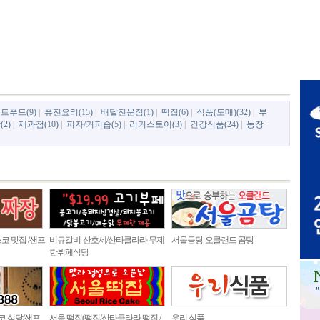
트푸드(9)
|
퓨전요리(15)
|
배달전문점(1)
|
떡집(6)
|
식품(도매)(32)
|
부
2)
|
제과점(10)
|
피자/커피숍(5)
|
리커스토어(3)
|
건강식품(24)
|
농장
코 맛집 /샌프
비큐갈비-산호세/산타클라라 무제
서울곰탕-오클랜드 곰탕
한뷔페식당
스코 식당/샌프
서울 떡집(떡집/산타클라라 떡집 /
우리 식품