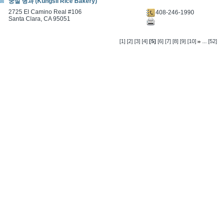
궁실 병과 (Kungsil Rice Bakery)
2725 El Camino Real #106
408-246-1990
Santa Clara, CA 95051
...
[1]
[2]
[3]
[4]
[5]
[6]
[7]
[8]
[9]
[10]
[52]