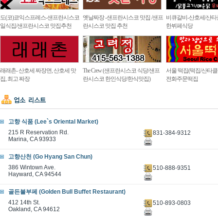
도(코)쿄익스프레스-샌프란시스코
옛날짜장 -샌프란시스코 맛집 /샌프
비큐갈비-산호세/산타
일식집/샌프란시스코 맛집추천
란시스코 맛집 추천
한뷔페식당
래래촌- 산호세 짜장면, 산호세 맛
The Crew (샌프란시스코 식당/샌프
서울 떡집(떡집/산타클라
집, 최고 짜장
란시스코 한인식당/한식맛집)
전화주문떡집
고향 식품 (Lee`s Oriental Market)
215 R Reservation Rd.
831-384-9312
Marina, CA 93933
고향산천 (Go Hyang San Chun)
386 Wintown Ave.
510-888-9351
Hayward, CA 94544
골든불부페 (Golden Bull Buffet Restaurant)
412 14th St.
510-893-0803
Oakland, CA 94612