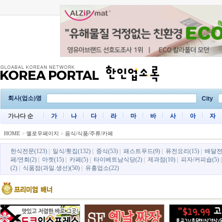
회사(업소)명
City
가나다 순
가
나
다
라
마
바
사
아
자
HOME
>
옐로우페이지
>
음식/식품/주류/카페
한식전문(123)
|
일식/횟집(132)
|
중식(53)
|
패스트푸드(9)
|
퓨전요리(15)
|
배달전
페/연회(2)
|
마켓(15)
|
카페(5)
|
타이베트남식당(2)
|
제과점(10)
|
피자/커피숍(5)
(2)
|
식품점(과일.생선)(50)
|
유흥업소(22)