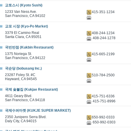
교토스시 (Kyoto Sushi)
1233 Van Ness Ave.
415-351-1234
San Francisco, CA 94102
교포 시장 (Kyo-Po Market)
3379 El Camino Real
408-244-1234
Santa Clara, CA 95051
408-244-1278
국빈반점 (Kukbin Restaurant)
1375 Noriega St.
415-665-2199
San Francisco, CA 94122
국순당 (bobusang Inc.)
23287 Foley St. #C
510-784-2500
Hayward, CA 94545
국제 숯불집 (Kukjae Restaurant)
4611 Geary Blvd.
415-751-6336
San Francisco, CA 94118
415-751-8996
국제수퍼마켓 (KUKJE SUPER MARKET)
2350 Junipero Serra Blvd.
650-992-0333
Daly City, CA 94015
650-992-0303