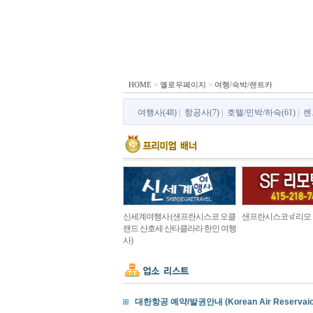
HOME
>
옐로우페이지
>
여행/숙박/렌트카
여행사(48)
|
항공사(7)
|
호텔/민박/하숙(61)
|
렌
신세계여행사 (샌프란시스코 오클
샌프란시스코 sf 리모
랜드 산호세 산타클라라 한인 여행
사)
대한항공 예약/발권안내 (Korean Air Reservaion& 