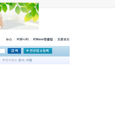
뉴스
|
커뮤니티
|
KWave팬클럽
|
오픈보드
추천키워드
한식
,
여행