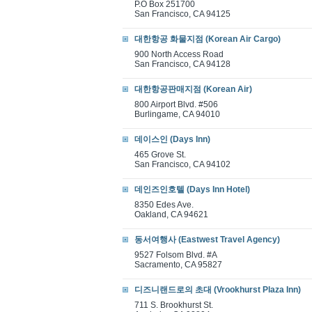
P.O Box 251700
San Francisco, CA 94125
대한항공 화물지점 (Korean Air Cargo)
900 North Access Road
San Francisco, CA 94128
대한항공판매지점 (Korean Air)
800 Airport Blvd. #506
Burlingame, CA 94010
데이스인 (Days Inn)
465 Grove St.
San Francisco, CA 94102
데인즈인호텔 (Days Inn Hotel)
8350 Edes Ave.
Oakland, CA 94621
동서여행사 (Eastwest Travel Agency)
9527 Folsom Blvd. #A
Sacramento, CA 95827
디즈니랜드로의 초대 (Vrookhurst Plaza Inn)
711 S. Brookhurst St.