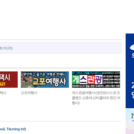
트카(20)
 택시
교포여행사
게스관광여행사 (샌프란시스코 오
클랜드 산호세 산타클라라 한인 여
행사)
Tiketing Inf)