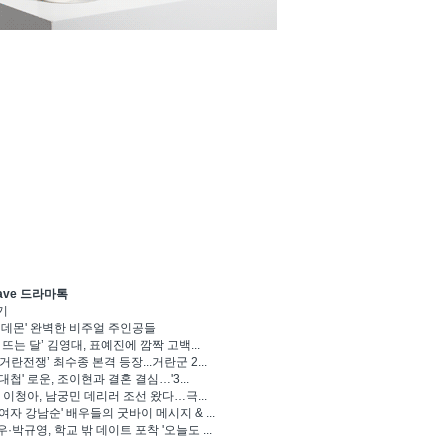
ave 드라마톡
기
 데몬' 완벽한 비주얼 주인공들
 뜨는 달’ 김영대, 표예진에 깜짝 고백...
거란전쟁’ 최수종 본격 등장...거란군 2...
대첩' 로운, 조이현과 결혼 결심…'3...
' 이청아, 남궁민 데리러 조선 왔다…극...
여자 강남순' 배우들의 굿바이 메시지 & ...
·박규영, 학교 밖 데이트 포착 '오늘도 ...