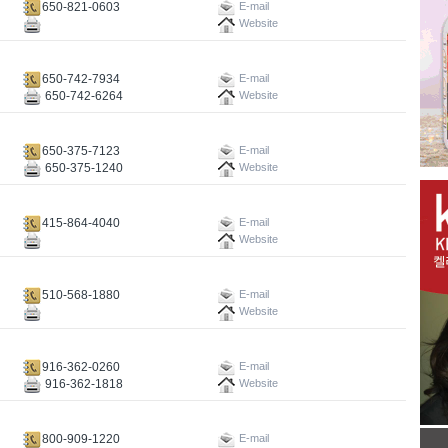
650-821-0603
E-mail
Website
650-742-7934
E-mail
650-742-6264
Website
650-375-7123
E-mail
650-375-1240
Website
415-864-4040
E-mail
Website
510-568-1880
E-mail
Website
916-362-0260
E-mail
916-362-1818
Website
800-909-1220
E-mail