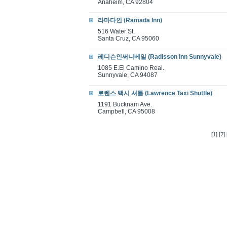
Anaheim, CA 92804
라마다인 (Ramada Inn)
516 Water St.
Santa Cruz, CA 95060
레디슨인써니베일 (Radisson Inn Sunnyvale)
1085 E.El Camino Real.
Sunnyvale, CA 94087
로렌스 택시 셔틀 (Lawrence Taxi Shuttle)
1191 Bucknam Ave.
Campbell, CA 95008
[1]
[2]