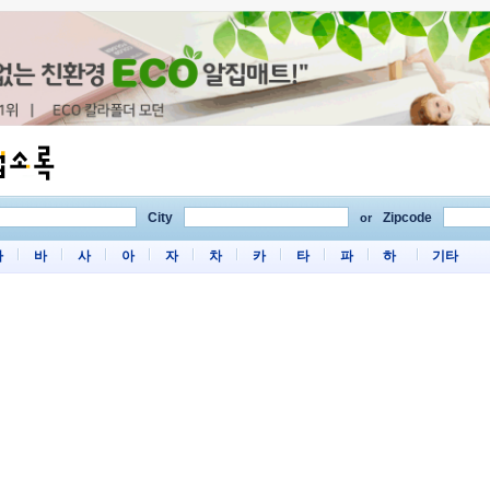
City
Zipcode
or
마
바
사
아
자
차
카
타
파
하
기타