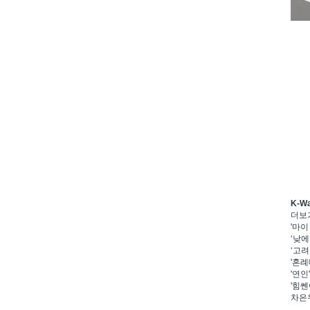
K-W
더보
'마이
‘낮에
‘고려
'혼례
'연인
'힘쎈
차은우