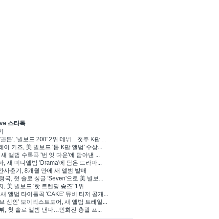
ve 스타톡
기
'골든', '빌보드 200' 2위 데뷔…첫주 K팝 ...
이 키즈, 美 빌보드 '톱 K팝 앨범' 수상...
 새 앨범 수록곡 '번 잇 다운'에 담아낸 ...
, 새 미니앨범 'Drama'에 담은 드라마...
사춘기, 8개월 만에 새 앨범 발매
 정국, 첫 솔로 싱글 'Seven'으로 美 빌보...
, 美 빌보드 '핫 트렌딩 송즈' 1위
Y, 새 앨범 타이틀곡 'CAKE' 뮤비 티저 공개...
브 신인' 보이넥스트도어, 새 앨범 트레일...
 뷔, 첫 솔로 앨범 낸다…민희진 총괄 프...