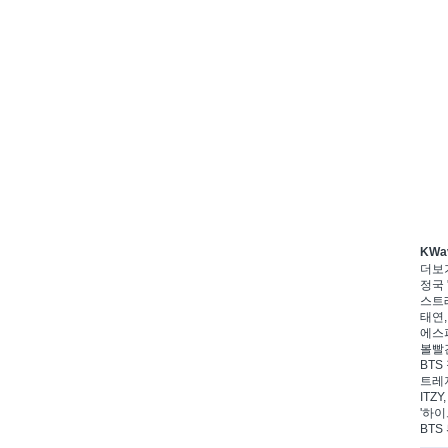
KWa
더보
정국 
스트레
태연,
에스파
볼빨간
BTS
트레저
ITZ
'하이
BTS