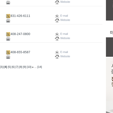
Website
831-426-6111
E-mail
Website
408-247-0800
E-mail
Website
408-655-8587
E-mail
Website
...
[3]
[4]
[5]
[6]
[7]
[8]
[9]
[10]
[14]