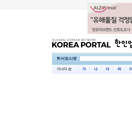
회사(업소)명
가나다 순
가
나
다
라