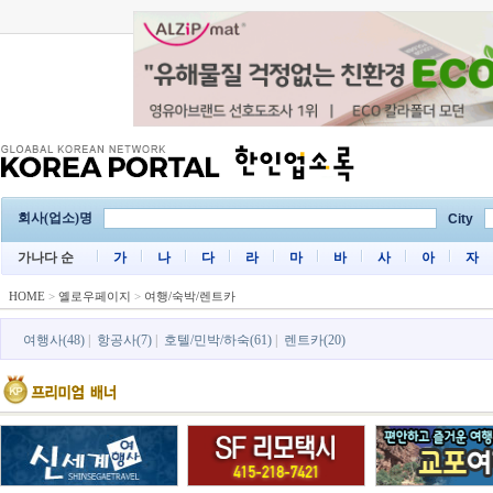
회사(업소)명
City
가나다 순
가
나
다
라
마
바
사
아
자
HOME
>
옐로우페이지
>
여행/숙박/렌트카
여행사(48)
|
항공사(7)
|
호텔/민박/하숙(61)
|
렌트카(20)