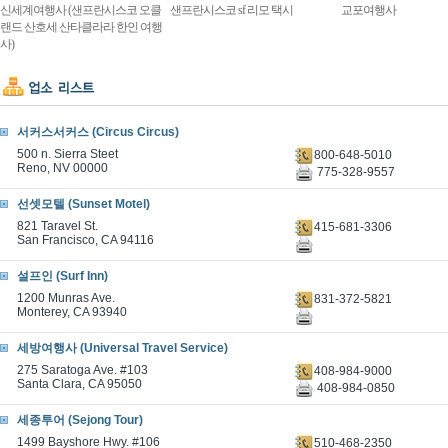
신세계여행사 (샌프란시스코 오클
샌프란시스코 sf 리모 택시
교포여행사
랜드 산호세 산타클라라 한인 여행
사)
서커스서커스 (Circus Circus)
500 n. Sierra Steet
800-648-5010
Reno, NV 00000
775-328-9557
선셋모텔 (Sunset Motel)
821 Taravel St.
415-681-3306
San Francisco, CA 94116
설프인 (Surf Inn)
1200 Munras Ave.
831-372-5821
Monterey, CA 93940
세방여행사 (Universal Travel Service)
275 Saratoga Ave. #103
408-984-9000
Santa Clara, CA 95050
408-984-0850
세종투어 (Sejong Tour)
1499 Bayshore Hwy. #106
510-468-2350