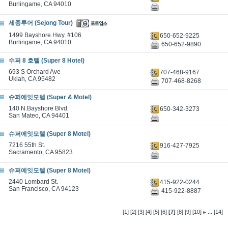
Burlingame, CA 94010
세종투어 (Sejong Tour)
1499 Bayshore Hwy. #106
650-652-9225
Burlingame, CA 94010
650-652-9890
수퍼 8 호텔 (Super 8 Hotel)
693 S Orchard Ave
707-468-9167
Ukiah, CA 95482
707-468-8268
슈퍼에잇모텔 (Super & Motel)
140 N.Bayshore Blvd.
650-342-3273
San Mateo, CA 94401
슈퍼에잇모텔 (Super 8 Motel)
7216 55th St.
916-427-7925
Sacramento, CA 95823
슈퍼에잇모텔 (Super 8 Motel)
2440 Lombard St.
415-922-0244
San Francisco, CA 94123
415-922-8887
...
[1]
[2]
[3]
[4]
[5]
[6]
[7]
[8]
[9]
[10]
[14]