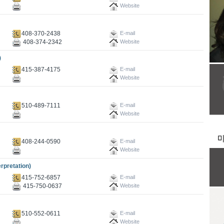
Website
408-370-2438
E-mail
408-374-2342
Website
)
415-387-4175
E-mail
Website
510-489-7111
E-mail
Website
408-244-0590
E-mail
Website
pretation)
415-752-6857
E-mail
415-750-0637
Website
510-552-0611
E-mail
Website