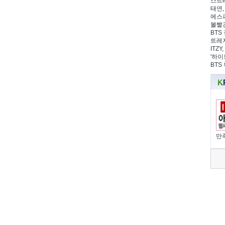
스트레
태연,
에스파
볼빨간
BTS 
트레저
ITZ
'하이
BTS
만