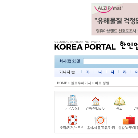
회사(업소)명
가나다 순
가
나
다
라
HOME
>
옐로우페이지
>
바로 정렬