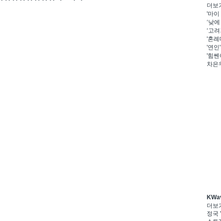
더보
'마이
‘낮에
‘고려
'혼례
'연인
'힘쎈
차은우
KWa
더보
정국 '