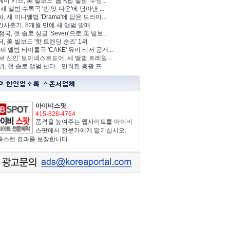
이 키즈, 美 빌보드 '톱 K팝 앨범' 수상...
 새 앨범 수록곡 '번 잇 다운'에 담아낸 ...
, 새 미니앨범 'Drama'에 담은 드라마...
사춘기, 8개월 만에 새 앨범 발매
정국, 첫 솔로 싱글 'Seven'으로 美 빌보...
, 美 빌보드 '핫 트렌딩 송즈' 1위
Y, 새 앨범 타이틀곡 'CAKE' 뮤비 티저 공개...
브 신인' 보이넥스트도어, 새 앨범 트레일...
 뷔, 첫 솔로 앨범 낸다…민희진 총괄 프...
아이비스팟
415-828-4764
품격을 높여주는 웹사이트를 아이비
스팟에서 전문가에게 맡기십시오.
족스런 결과를 보장합니다.