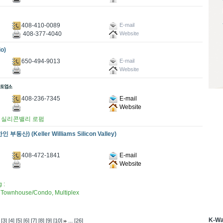
408-410-0089
E-mail
408-377-4040
Website
o)
650-494-9013
E-mail
Website
408-236-7345
E-mail
Website
/ 실리콘밸리 로펌
(Keller Williams Silicon Valley)
408-472-1841
E-mail
Website
 :
nhouse/Condo, Multiplex
K-W
...
[3]
[4]
[5]
[6]
[7]
[8]
[9]
[10]
[26]