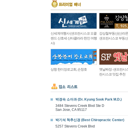
신세계여행사 (샌프란시스코 오클
강상철부동산(산라몬
랜드 산호세 산타클라라 한인 여행
샌프란시스코 부동산
사)
상항 한미장로교회, 손창호
옛날짜장 -샌프란시스
란시스코 맛집 추천
박경숙 소아과 (Dr. Kyung Sook Park M.D.)
3484 Stevens Creek Blvd Ste D
San Jose, CA 95117
박기석 척추신경 (Best Chiropractic Center)
5257 Stevens Creek Blvd