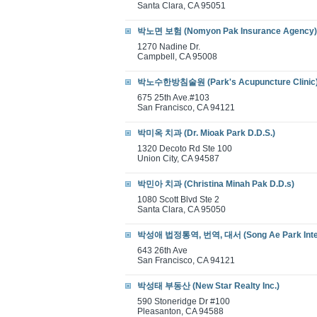
Santa Clara, CA 95051
박노면 보험 (Nomyon Pak Insurance Agency)
1270 Nadine Dr.
Campbell, CA 95008
박노수한방침술원 (Park's Acupuncture Clinic
675 25th Ave.#103
San Francisco, CA 94121
박미옥 치과 (Dr. Mioak Park D.D.S.)
1320 Decoto Rd Ste 100
Union City, CA 94587
박민아 치과 (Christina Minah Pak D.D.s)
1080 Scott Blvd Ste 2
Santa Clara, CA 95050
박성애 법정통역, 번역, 대서 (Song Ae Park Inter
643 26th Ave
San Francisco, CA 94121
박성태 부동산 (New Star Realty Inc.)
590 Stoneridge Dr #100
Pleasanton, CA 94588