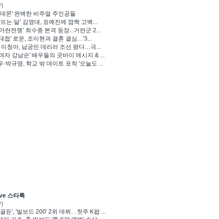
기
 데몬' 완벽한 비주얼 주인공들
 뜨는 달’ 김영대, 표예진에 깜짝 고백...
거란전쟁’ 최수종 본격 등장...거란군 2...
대첩' 로운, 조이현과 결혼 결심…'3...
' 이청아, 남궁민 데리러 조선 왔다…극...
여자 강남순' 배우들의 굿바이 메시지 & ...
·박규영, 학교 밖 데이트 포착 '오늘도 ...
ve 스타톡
기
골든', '빌보드 200' 2위 데뷔…첫주 K팝 ...