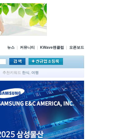
뉴스
|
커뮤니티
|
KWave팬클럽
|
오픈보드
추천키워드
한식
,
여행