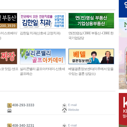
/이스트베이/
김한일 치과(산호세 교정치과)
연(전)영심 CBRE 부동산 -CBRE 한
)
국기업담당
코 맛집 /샌프
실리콘밸리 골프아카데미-산호세
베델결혼정보센타(미주에서 믿을
골프레슨
수있는 결혼 상담소)
408-293-3333
E-mail
Website
408-340-3231
E-mail