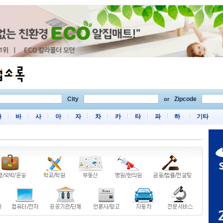
City
Zipcode
or
마
바
사
아
자
차
카
타
파
하
기타