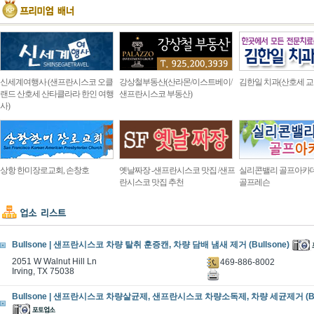
신세계여행사 (샌프란시스코 오클
강상철부동산(산라몬/이스트베이/
김한일 치과(산호세 교
랜드 산호세 산타클라라 한인 여행
샌프란시스코 부동산)
사)
상항 한미장로교회, 손창호
옛날짜장 -샌프란시스코 맛집 /샌프
실리콘밸리 골프아카
란시스코 맛집 추천
골프레슨
Bullsone | 샌프란시스코 차량 탈취 훈증캔, 차량 담배 냄새 제거 (Bullsone)
2051 W Walnut Hill Ln
469-886-8002
Irving, TX 75038
Bullsone | 샌프란시스코 차량살균제, 샌프란시스코 차량소독제, 차량 세균제거 (Bul