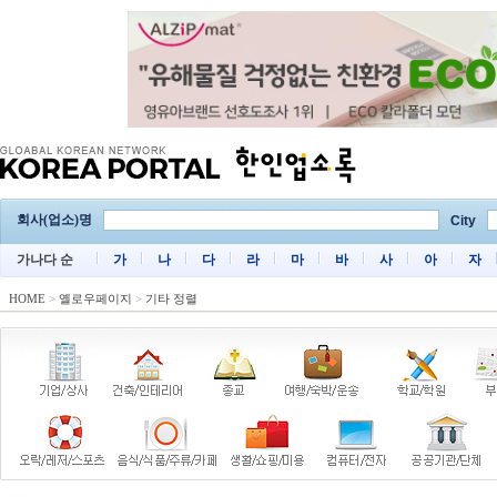
회사(업소)명
City
가나다 순
가
나
다
라
마
바
사
아
자
HOME
>
옐로우페이지
>
기타 정렬