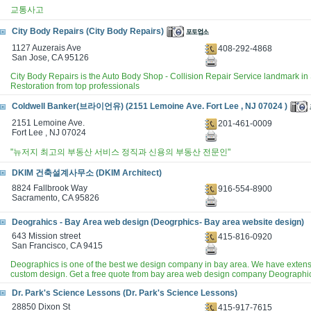
교통사고
City Body Repairs (City Body Repairs)
1127 Auzerais Ave
408-292-4868
San Jose, CA 95126
City Body Repairs is the Auto Body Shop - Collision Repair Service landmark in
Restoration from top professionals
Coldwell Banker(브라이언유) (2151 Lemoine Ave. Fort Lee , NJ 07024 )
2151 Lemoine Ave.
201-461-0009
Fort Lee , NJ 07024
"뉴저지 최고의 부동산 서비스 정직과 신용의 부동산 전문인"
DKIM 건축설계사무소 (DKIM Architect)
8824 Fallbrook Way
916-554-8900
Sacramento, CA 95826
Deograhics - Bay Area web design (Deogrphics- Bay area website design)
643 Mission street
415-816-0920
San Francisco, CA 9415
Deographics is one of the best we design company in bay area. We have extensi
custom design. Get a free quote from bay area web design company Deographi
Dr. Park's Science Lessons (Dr. Park's Science Lessons)
28850 Dixon St
415-917-7615