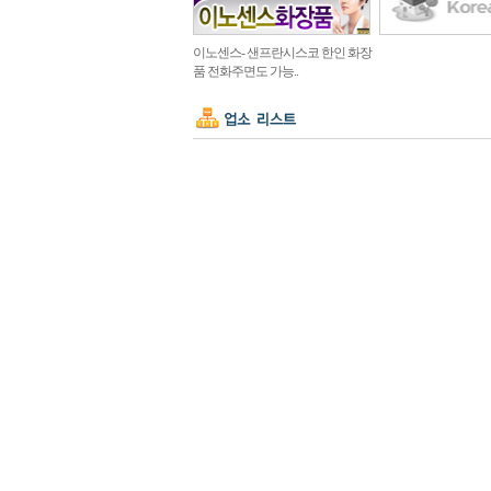
이노센스- 샌프란시스코 한인 화장
품 전화주면도 가능..