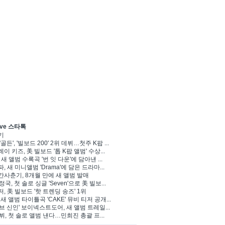
ve 스타톡
기
'골든', '빌보드 200' 2위 데뷔…첫주 K팝 ...
이 키즈, 美 빌보드 '톱 K팝 앨범' 수상...
 새 앨범 수록곡 '번 잇 다운'에 담아낸 ...
, 새 미니앨범 'Drama'에 담은 드라마...
사춘기, 8개월 만에 새 앨범 발매
 정국, 첫 솔로 싱글 'Seven'으로 美 빌보...
, 美 빌보드 '핫 트렌딩 송즈' 1위
Y, 새 앨범 타이틀곡 'CAKE' 뮤비 티저 공개...
브 신인' 보이넥스트도어, 새 앨범 트레일...
 뷔, 첫 솔로 앨범 낸다…민희진 총괄 프...