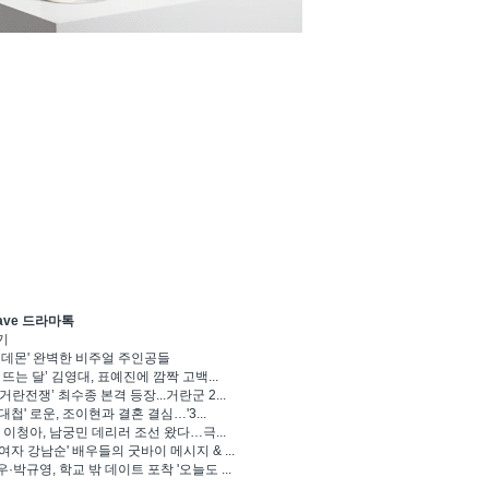
ave 드라마톡
기
 데몬' 완벽한 비주얼 주인공들
 뜨는 달’ 김영대, 표예진에 깜짝 고백...
거란전쟁’ 최수종 본격 등장...거란군 2...
대첩' 로운, 조이현과 결혼 결심…'3...
' 이청아, 남궁민 데리러 조선 왔다…극...
여자 강남순' 배우들의 굿바이 메시지 & ...
·박규영, 학교 밖 데이트 포착 '오늘도 ...