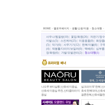
HOME
>
옐로우페이지
>
생활/쇼핑/미용
>
청소대행
>
사우나/찜질방(10)
|
꽃집/화원(26)
|
자판기/정수기
이발소(5)
|
스킨케어(25)
|
미용용품(0)
|
화장품(
(5)
|
악기(6)
|
사무기기(12)
|
한복/이불(6)
|
구두(
(4)
|
재봉틀/다리미/보일러(0)
|
택배(6)
|
심부름센
장/화랑(6)
|
가발/모발관리(2)
|
청소대행(1)
나오루 뷰티살롱 | 산호세 미용실,
실크피아 SF 한복 | 
산호세 미용실 추천, 산타클라라 미
호세 한복대여,산호
용실
결혼한복,산호세돌한