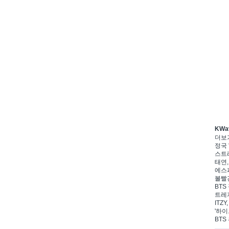
KWa
더보
정국 
스트레
태연,
에스파
볼빨간
BTS
트레저
ITZ
'하이
BTS