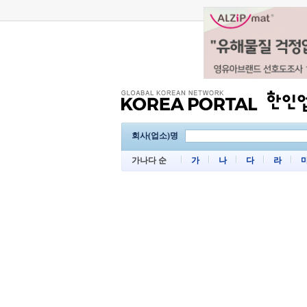
회사(업소)명
가나다 순
가
나
다
라