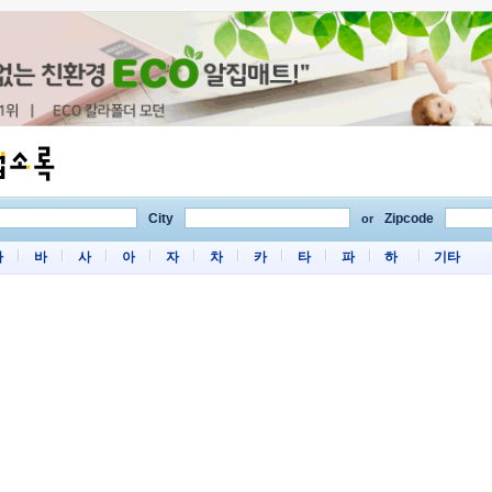
City
Zipcode
or
마
바
사
아
자
차
카
타
파
하
기타