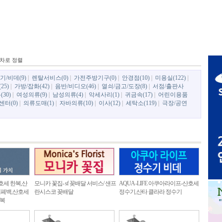
차로 정렬
/비데(9)
|
렌탈서비스(0)
|
가전주방기구(0)
|
안경점(10)
|
미용실(122)
|
25)
|
가방/잡화(42)
|
음반/비디오(46)
|
열쇠/금고/도장(8)
|
서점/출판사
30)
|
여성의류(9)
|
남성의류(4)
|
악세사리(1)
|
귀금속(17)
|
어린이용품
터(0)
|
의류도매(1)
|
자바의류(10)
|
이사(12)
|
세탁소(119)
|
극장/공연
산호세 한복,산
모니카 꽃집- sf 꽂배달 서비스/ 샌프
AQUA -LIFE 아쿠아라이프-산호세
세폐백,산호세
란시스코 꽂배달
정수기,산타 클라라 정수기
복