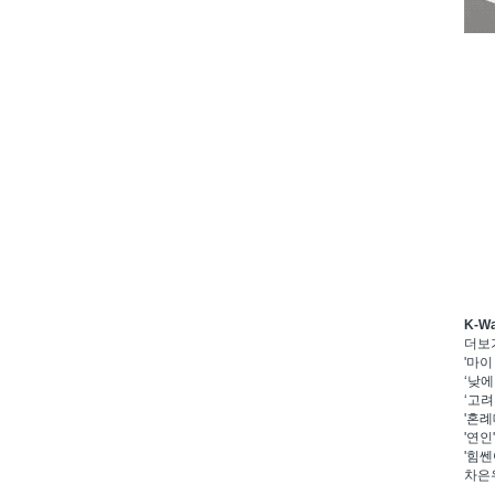
K-W
더보
'마이
‘낮에
‘고려
'혼례
'연인
'힘쎈
차은우