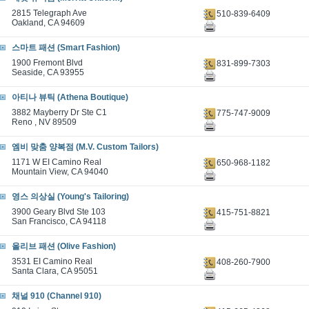
2815 Telegraph Ave
510-839-6409
Oakland, CA 94609
스마트 패션 (Smart Fashion)
1900 Fremont Blvd
831-899-7303
Seaside, CA 93955
아티나 뷰틱 (Athena Boutique)
3882 Mayberry Dr Ste C1
775-747-9009
Reno , NV 89509
엠비 맞춤 양복점 (M.V. Custom Tailors)
1171 W EI Camino Real
650-968-1182
Mountain View, CA 94040
영스 의상실 (Young's Tailoring)
3900 Geary Blvd Ste 103
415-751-8821
San Francisco, CA 94118
올리브 패션 (Olive Fashion)
3531 EI Camino Real
408-260-7900
Santa Clara, CA 95051
채널 910 (Channel 910)