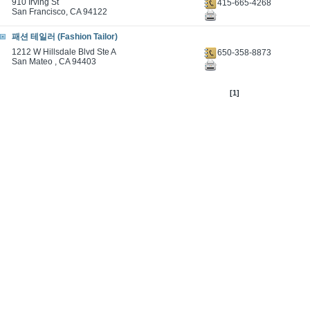
910 Irving St
415-665-4268
San Francisco, CA 94122
패션 테일러 (Fashion Tailor)
1212 W Hillsdale Blvd Ste A
650-358-8873
San Mateo , CA 94403
[1]