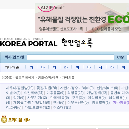
회사(업소)명
City
가나다 순
가
나
다
라
마
바
사
아
자
HOME
>
옐로우페이지
>
생활/쇼핑/미용
>
자바의류
사우나/찜질방(10)
|
꽃집/화원(26)
|
자판기/정수기/비데(9)
|
렌탈서비스(0)
|
가전
이발소(5)
|
스킨케어(25)
|
미용용품(0)
|
화장품(25)
|
가방/잡화(42)
|
음반/비디오(
(5)
|
악기(6)
|
사무기기(12)
|
한복/이불(6)
|
구두(30)
|
여성의류(9)
|
남성의류(4)
(4)
|
재봉틀/다리미/보일러(0)
|
택배(6)
|
심부름센터(0)
|
의류도매(1)
|
자바의류(1
장/화랑(6)
|
가발/모발관리(2)
|
청소대행(1)