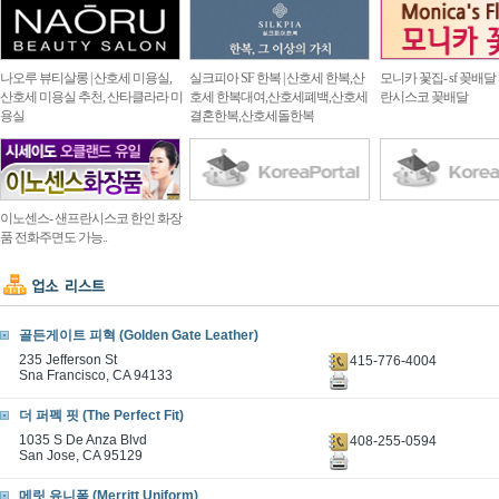
나오루 뷰티살롱 | 산호세 미용실,
실크피아 SF 한복 | 산호세 한복,산
모니카 꽃집- sf 꽂배달
산호세 미용실 추천, 산타클라라 미
호세 한복대여,산호세폐백,산호세
란시스코 꽂배달
용실
결혼한복,산호세돌한복
이노센스- 샌프란시스코 한인 화장
품 전화주면도 가능..
골든게이트 피혁 (Golden Gate Leather)
235 Jefferson St
415-776-4004
Sna Francisco, CA 94133
더 퍼펙 핏 (The Perfect Fit)
1035 S De Anza Blvd
408-255-0594
San Jose, CA 95129
메릿 유니폼 (Merritt Uniform)