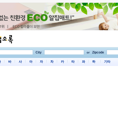
City
Zipcode
or
마
바
사
아
자
차
카
타
파
하
기타