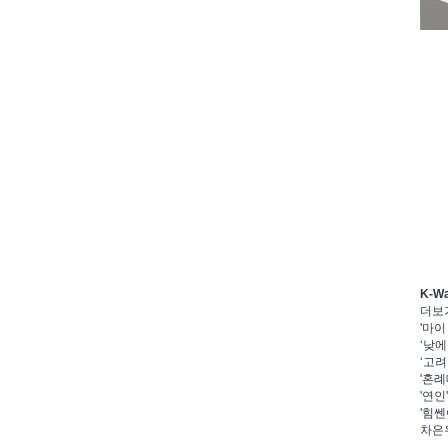
K-W
더보
'마이
‘낮에
‘고려
'혼례
'연인
'힘쎈
차은우