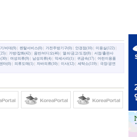
/비데(9)
|
렌탈서비스(0)
|
가전주방기구(0)
|
안경점(10)
|
미용실(122)
|
25)
|
가방/잡화(42)
|
음반/비디오(46)
|
열쇠/금고/도장(8)
|
서점/출판사
30)
|
여성의류(9)
|
남성의류(4)
|
악세사리(1)
|
귀금속(17)
|
어린이용품
터(0)
|
의류도매(1)
|
자바의류(10)
|
이사(12)
|
세탁소(119)
|
극장/공연