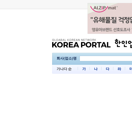
회사(업소)명
가나다 순
가
나
다
라