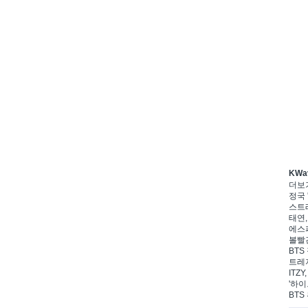
KWa
더보
정국 
스트레
태연,
에스파
볼빨간
BTS
트레저
ITZ
'하이
BTS