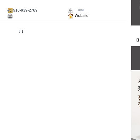
916-939-2789
E-mail
Website
[1]