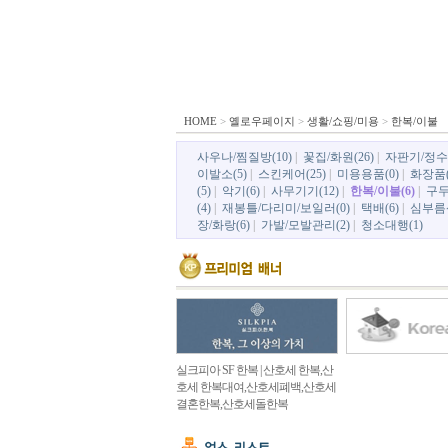
HOME
>
옐로우페이지
>
생활/쇼핑/미용
>
한복/이불
사우나/찜질방(10)
|
꽃집/화원(26)
|
자판기/정수기
이발소(5)
|
스킨케어(25)
|
미용용품(0)
|
화장품(
(5)
|
악기(6)
|
사무기기(12)
|
한복/이불(6)
|
구두(
(4)
|
재봉틀/다리미/보일러(0)
|
택배(6)
|
심부름센
장/화랑(6)
|
가발/모발관리(2)
|
청소대행(1)
실크피아 SF 한복 | 산호세 한복,산
호세 한복대여,산호세폐백,산호세
결혼한복,산호세돌한복