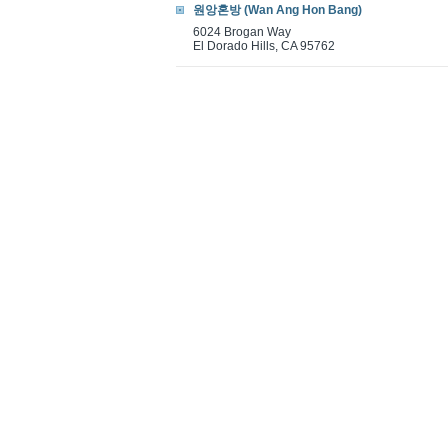
원앙혼방 (Wan Ang Hon Bang)
6024 Brogan Way
El Dorado Hills, CA 95762