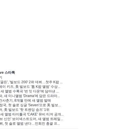
ve 스타톡
기
'골든', '빌보드 200' 2위 데뷔…첫주 K팝 ...
이 키즈, 美 빌보드 '톱 K팝 앨범' 수상...
 새 앨범 수록곡 '번 잇 다운'에 담아낸 ...
, 새 미니앨범 'Drama'에 담은 드라마...
사춘기, 8개월 만에 새 앨범 발매
 정국, 첫 솔로 싱글 'Seven'으로 美 빌보...
, 美 빌보드 '핫 트렌딩 송즈' 1위
Y, 새 앨범 타이틀곡 'CAKE' 뮤비 티저 공개...
브 신인' 보이넥스트도어, 새 앨범 트레일...
 뷔, 첫 솔로 앨범 낸다…민희진 총괄 프...