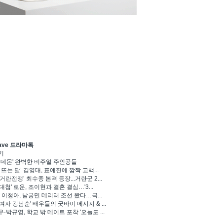
ave 드라마톡
기
 데몬' 완벽한 비주얼 주인공들
 뜨는 달’ 김영대, 표예진에 깜짝 고백...
거란전쟁’ 최수종 본격 등장...거란군 2...
대첩' 로운, 조이현과 결혼 결심…'3...
' 이청아, 남궁민 데리러 조선 왔다…극...
여자 강남순' 배우들의 굿바이 메시지 & ...
·박규영, 학교 밖 데이트 포착 '오늘도 ...