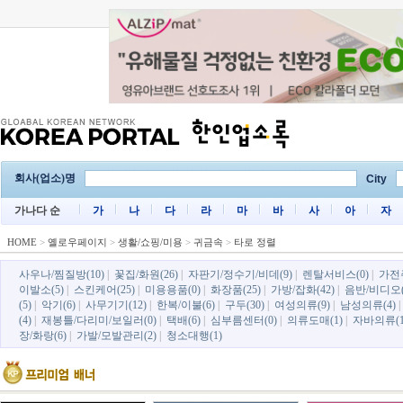
회사(업소)명
City
가나다 순
가
나
다
라
마
바
사
아
자
HOME
>
옐로우페이지
>
생활/쇼핑/미용
>
귀금속
>
타로 정렬
사우나/찜질방(10)
|
꽃집/화원(26)
|
자판기/정수기/비데(9)
|
렌탈서비스(0)
|
가전
이발소(5)
|
스킨케어(25)
|
미용용품(0)
|
화장품(25)
|
가방/잡화(42)
|
음반/비디오(
(5)
|
악기(6)
|
사무기기(12)
|
한복/이불(6)
|
구두(30)
|
여성의류(9)
|
남성의류(4)
(4)
|
재봉틀/다리미/보일러(0)
|
택배(6)
|
심부름센터(0)
|
의류도매(1)
|
자바의류(1
장/화랑(6)
|
가발/모발관리(2)
|
청소대행(1)