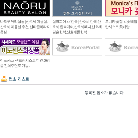
나오루 뷰티살롱 | 산호세 미용실,
실크피아 SF 한복 | 산호세 한복,산
모니카 꽃집- sf 꽂배달
산호세 미용실 추천, 산타클라라 미
호세 한복대여,산호세폐백,산호세
란시스코 꽂배달
용실
결혼한복,산호세돌한복
이노센스- 샌프란시스코 한인 화장
품 전화주면도 가능..
등록된 업소가 없습니다.