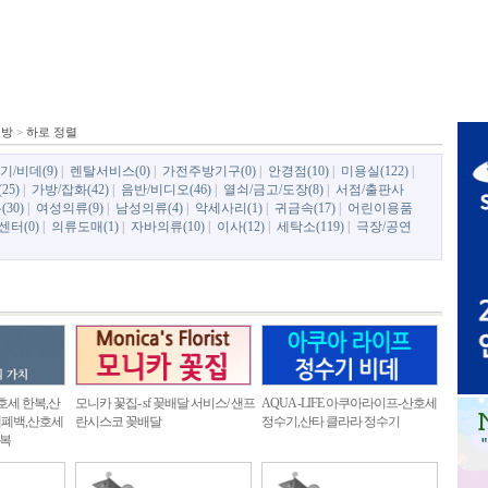
질방
>
하로 정렬
/비데(9)
|
렌탈서비스(0)
|
가전주방기구(0)
|
안경점(10)
|
미용실(122)
|
25)
|
가방/잡화(42)
|
음반/비디오(46)
|
열쇠/금고/도장(8)
|
서점/출판사
30)
|
여성의류(9)
|
남성의류(4)
|
악세사리(1)
|
귀금속(17)
|
어린이용품
터(0)
|
의류도매(1)
|
자바의류(10)
|
이사(12)
|
세탁소(119)
|
극장/공연
산호세 한복,산
모니카 꽃집- sf 꽂배달 서비스/ 샌프
AQUA -LIFE 아쿠아라이프-산호세
세폐백,산호세
란시스코 꽂배달
정수기,산타 클라라 정수기
복