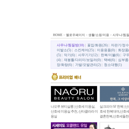
HOME
>
옐로우페이지
>
생활/쇼핑/미용
>
사우나/찜
사우나/찜질방(10)
|
꽃집/화원(26)
|
자판기/정수기
이발소(5)
|
스킨케어(25)
|
미용용품(0)
|
화장품(
(5)
|
악기(6)
|
사무기기(12)
|
한복/이불(6)
|
구두(
(4)
|
재봉틀/다리미/보일러(0)
|
택배(6)
|
심부름센
장/화랑(6)
|
가발/모발관리(2)
|
청소대행(1)
나오루 뷰티살롱 | 산호세 미용실,
실크피아 SF 한복 | 
산호세 미용실 추천, 산타클라라 미
호세 한복대여,산호
용실
결혼한복,산호세돌한