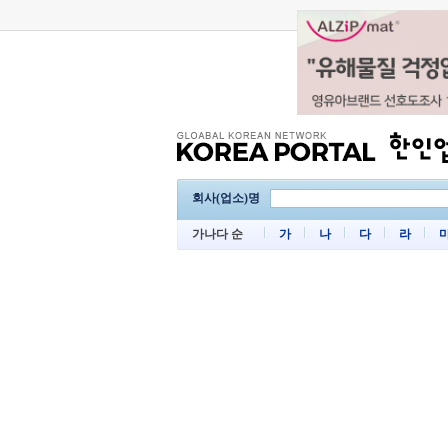
회사(업소)명
가나다 순
가
나
다
라