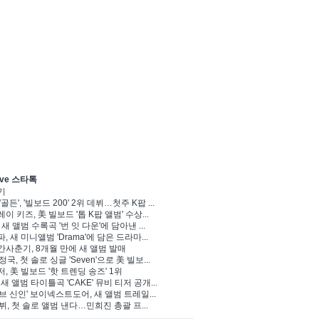
ve 스타톡
기
'골든', '빌보드 200' 2위 데뷔…첫주 K팝 ...
이 키즈, 美 빌보드 '톱 K팝 앨범' 수상...
 새 앨범 수록곡 '번 잇 다운'에 담아낸 ...
, 새 미니앨범 'Drama'에 담은 드라마...
사춘기, 8개월 만에 새 앨범 발매
 정국, 첫 솔로 싱글 'Seven'으로 美 빌보...
, 美 빌보드 '핫 트렌딩 송즈' 1위
Y, 새 앨범 타이틀곡 'CAKE' 뮤비 티저 공개...
브 신인' 보이넥스트도어, 새 앨범 트레일...
 뷔, 첫 솔로 앨범 낸다…민희진 총괄 프...