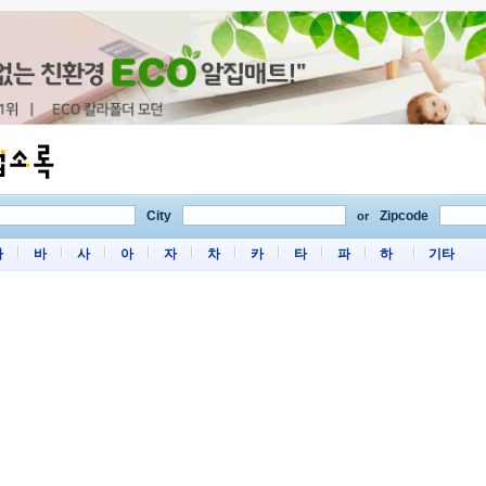
City
Zipcode
or
마
바
사
아
자
차
카
타
파
하
기타