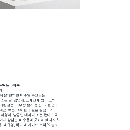
ave 드라마톡
기
 데몬' 완벽한 비주얼 주인공들
 뜨는 달’ 김영대, 표예진에 깜짝 고백...
거란전쟁’ 최수종 본격 등장...거란군 2...
대첩' 로운, 조이현과 결혼 결심…'3...
' 이청아, 남궁민 데리러 조선 왔다…극...
여자 강남순' 배우들의 굿바이 메시지 & ...
·박규영, 학교 밖 데이트 포착 '오늘도 ...