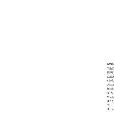
KWa
더보
정국 
스트레
태연,
에스파
볼빨간
BTS
트레저
ITZ
'하이
BTS