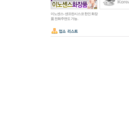
이노센스- 샌프란시스코 한인 화장
품 전화주면도 가능..