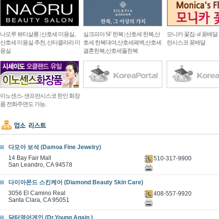
나오루 뷰티살롱 | 산호세 미용실,
실크피아 SF 한복 | 산호세 한복,산
모니카 꽃집- sf 꽂배달
산호세 미용실 추천, 산타클라라 미
호세 한복대여,산호세폐백,산호세
란시스코 꽂배달
용실
결혼한복,산호세돌한복
이노센스- 샌프란시스코 한인 화장
품 전화주면도 가능..
다모아 보석 (Damoa Fine Jewelry)
14 Bay Fair Mall
510-317-9900
San Leandro, CA 94578
다이아몬드 스킨케어 (Diamond Beauty Skin Care)
3056 El Camino Real
408-557-9920
Santa Clara, CA 95051
닥터영어게인 (Dr.Young Again )