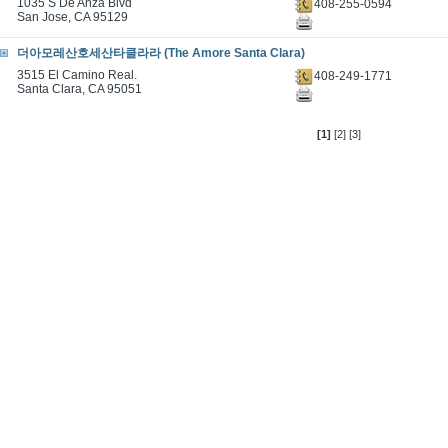
1035 S De Anza Blvd
408-255-0594
San Jose, CA 95129
더아모레산호세산타클라라 (The Amore Santa Clara)
3515 El Camino Real.
408-249-1771
Santa Clara, CA 95051
[1]
[2]
[3]