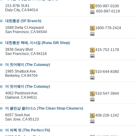
151-87th St.#1
650-997-0100
Daly City, CA 94014
650-997-0119
대한통운 (SF Branch)
1688 Delta Ct.Hayward
1800-778-2424
San Francisco, CA 94544
대한통운 택배, 이사짐 (Runa Gift Shop)
3936 Geary Blvd
415-752-1178
San Francisco, CA 94118
더 컷어웨이 (The Cutaway)
1985 Shattuck Ave.
510-644-8380
Berkeley, CA 94704
더 컷어웨이 (The Cutaway)
4062 Piedmont Ave.
510-547-3944
Oakland, CA 94611
더 클린샵 클리너스 (The Clean Shop Cleaners)
6057 Snell Ave
408-226-1242
San Jose, CA 95123
더 퍼펙 핏 (The Perfect Fit)