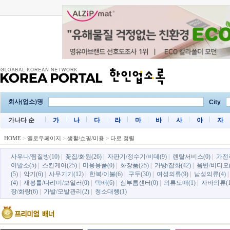
회사(업소)명
City
가나다 순
가
나
다
라
마
바
사
아
자
HOME
>
옐로우페이지
>
생활/쇼핑/미용
>
다로 정렬
사우나/찜질방(10)
|
꽃집/화원(26)
|
자판기/정수기/비데(9)
|
렌탈서비스(0)
|
가전
이발소(5)
|
스킨케어(25)
|
미용용품(0)
|
화장품(25)
|
가방/잡화(42)
|
음반/비디오(
(5)
|
악기(6)
|
사무기기(12)
|
한복/이불(6)
|
구두(30)
|
여성의류(9)
|
남성의류(4)
(4)
|
재봉틀/다리미/보일러(0)
|
택배(6)
|
심부름센터(0)
|
의류도매(1)
|
자바의류(1
장/화랑(6)
|
가발/모발관리(2)
|
청소대행(1)