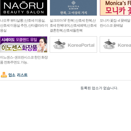
나오루 뷰티살롱 | 산호세 미용실,
실크피아 SF 한복 | 산호세 한복,산
모니카 꽃집- sf 꽂배달
산호세 미용실 추천, 산타클라라 미
호세 한복대여,산호세폐백,산호세
란시스코 꽂배달
용실
결혼한복,산호세돌한복
이노센스- 샌프란시스코 한인 화장
품 전화주면도 가능..
등록된 업소가 없습니다.