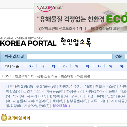
회사(업소)명
City
가나다 순
가
나
다
라
마
바
사
아
자
HOME
>
옐로우페이지
>
생활/쇼핑/미용
>
청소대행
>
다로 정렬
사우나/찜질방(10)
|
꽃집/화원(26)
|
자판기/정수기/비데(9)
|
렌탈서비스(0)
|
가전
이발소(5)
|
스킨케어(25)
|
미용용품(0)
|
화장품(25)
|
가방/잡화(42)
|
음반/비디오(
(5)
|
악기(6)
|
사무기기(12)
|
한복/이불(6)
|
구두(30)
|
여성의류(9)
|
남성의류(4)
(4)
|
재봉틀/다리미/보일러(0)
|
택배(6)
|
심부름센터(0)
|
의류도매(1)
|
자바의류(1
장/화랑(6)
|
가발/모발관리(2)
|
청소대행(1)